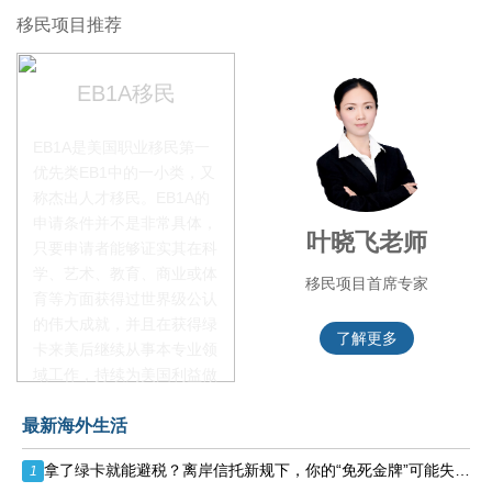
移民项目推荐
EB1A移民
EB1A是美国职业移民第一
优先类EB1中的一小类，又
称杰出人才移民。EB1A的
申请条件并不是非常具体，
李季秋老师
叶晓飞老师
只要申请者能够证实其在科
学、艺术、教育、商业或体
移民项目资深顾问
移民项目首席专家
育等方面获得过世界级公认
的伟大成就，并且在获得绿
了解更多
了解更多
卡来美后继续从事本专业领
域工作，持续为美国利益做
贡献即可。美国职业移民配
最新海外生活
额占全球移民签证配额的
28.6%，即大约4万个移民
拿了绿卡就能避税？离岸信托新规下，你的“免死金牌”可能失效了！
1
签证，都会用于满足"优