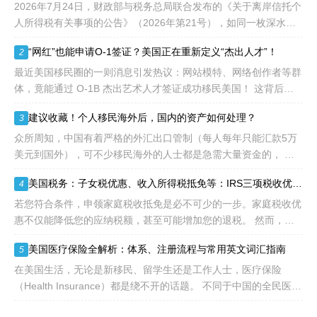
先"移民类别的申请。EB1A
2026年7月24日，财政部与税务总局联合发布的《关于离岸信托个
不需要雇主支持、不用办理
人所得税有关事项的公告》（2026年第21号），如同一枚深水炸
劳工证，也没有语言和年龄
弹，在高净值人群的财富管理圈层激起千层浪。这份文件，连同国
“网红”也能申请O-1签证？美国正在重新定义“杰出人才”！
2
等的限制，所以也愈来愈受
家税务总局配套发
到中国杰出人才的青睐。
最近美国移民圈的一则消息引发热议：网站模特、网络创作者等群
体，竟能通过 O-1B 杰出艺术人才签证成功移民美国！ 这背后不
是政策 “放水”，而是美国对 “杰出人才” 的定义正在经历颠覆性重
建议收藏！个人移民海外后，国内的资产如何处理？
3
构
众所周知，中国有着严格的外汇出口管制（每人每年只能汇款5万
美元到国外），可不少移民海外的人士都是急需大量资金的， 包
括买房、买车、做生意、孩子教育等在内都是不小的开销。 而且
美国税务：子女税优惠、收入所得税抵免等：IRS三项税收优惠即将提高额度
4
随着近年来国
若您符合条件，申领家庭税收抵免是必不可少的一步。家庭税收优
惠不仅能降低您的应纳税额，甚至可能增加您的退税。 然而，您
有资格享受的税收抵免项目可能每年都会变化。抵免金额也可能会
美国医疗保险全解析：体系、注册流程与常用英文词汇指南
5
变动，因为许
在美国生活，无论是新移民、留学生还是工作人士，医疗保险
（Health Insurance）都是绕不开的话题。 不同于中国的全民医保
制度，美国的医疗体系更像一个复杂的“拼图”——由政府、私