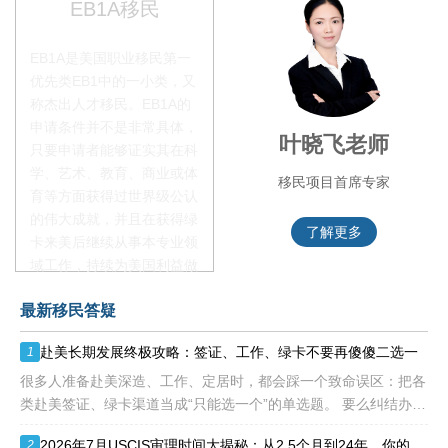
EB1A移民
EB1A是美国职业移民第一
优先类EB1中的一小类，又
称杰出人才移民。EB1A的
申请条件并不是非常具体，
李季秋老师
叶晓飞老师
只要申请者能够证实其在科
学、艺术、教育、商业或体
移民项目资深顾问
移民项目首席专家
育等方面获得过世界级公认
的伟大成就，并且在获得绿
了解更多
了解更多
卡来美后继续从事本专业领
域工作，持续为美国利益做
贡献即可。美国职业移民配
最新移民答疑
额占全球移民签证配额的
28.6%，即大约4万个移民
赴美长期发展终极攻略：签证、工作、绿卡不要再傻傻二选一
1
签证，都会用于满足"优
先"移民类别的申请。EB1A
很多人准备赴美深造、工作、定居时，都会踩一个致命误区：把各
不需要雇主支持、不用办理
类赴美签证、绿卡渠道当成“只能选一个”的单选题。 要么纠结办哪
劳工证，也没有语言和年龄
种签证入境，要么盲目跟风申绿卡，最后导致：身份断层、政策冲
2026年7月USCIS审理时间大揭秘：从2.5个月到24年，你的申请要等多久？
2