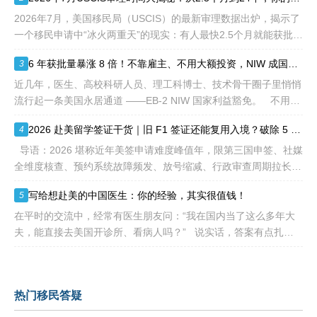
等的限制，所以也愈来愈受
突、白白浪费几年
到中国杰出人才的青睐。
2026年7月，美国移民局（USCIS）的最新审理数据出炉，揭示了
一个移民申请中“冰火两重天”的现实：有人最快2.5个月就能获批，
而有人却要等待长达286.5个月——接近24年。 这份数据不仅是
6 年获批量暴涨 8 倍！不靠雇主、不用大额投资，NIW 成国内高知家庭身份规划底牌
3
一
近几年，医生、高校科研人员、理工科博士、技术骨干圈子里悄悄
流行起一条美国永居通道 ——EB-2 NIW 国家利益豁免。 不用提
前赴美求职、不用绑定美国雇主、无需上百万美元投资
2026 赴美留学签证干货｜旧 F1 签证还能复用入境？破除 5 大流传已久的签证误区
4
导语：2026 堪称近年美签申请难度峰值年，限第三国申签、社媒
全维度核查、预约系统故障频发、放号缩减、行政审查周期拉长，
大批留学生卡在抢号、等 I-20、准备面签各个环节。不少换校
写给想赴美的中国医生：你的经验，其实很值钱！
5
在平时的交流中，经常有医生朋友问：“我在国内当了这么多年大
夫，能直接去美国开诊所、看病人吗？” 说实话，答案有点扎
心：不能直接上岗。 美国的医疗体系
热门移民答疑