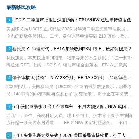
贡献即可。美国职业移民配
最新移民攻略
额占全球移民签证配额的
28.6%，即大约4万个移民
USCIS 二季度审批报告深度拆解：EB1A/NIW 通过率持续走低
1
签证，都会用于满足"优
先"移民类别的申请。EB1A
美国移民局 USCIS 正式释放 2026 财年第二季度完整审理数据，
不需要雇主支持、不用办理
全系统新增各类移民、工卡、身份调整申请突破 213 万份，整体
劳工证，也没有语言和年龄
待审积压总量已冲破 1200 万大关。 海
移民局 AI 审理时代，EB1A 加急收到补料 RFE，该如何破局？
2
等的限制，所以也愈来愈受
到中国杰出人才的青睐。
花钱加急，本想快速拿到结果，结果等来的不是获批，而是一封补
料通知 RFE。如今 USCIS AI 辅助审理全面落地，EB1A 加急案件
触发补件的概率明显走高，很多申请人陷入焦虑：加急收到 RFE
绿卡审核“马拉松”：NIW 28个月、EB-1A 30个月，加速审理是解药吗？
3
2026年7月，美国移民局（USCIS）官网的最新数据显示，职业移
民I-140申请的审核周期再次刷新了“历史纪录”。对于正在等待或计
划递交NIW（国家利益豁免）和EB-1A（杰出人才）的申请人来
6 年获批量暴涨 8 倍！不靠雇主、不用大额投资，NIW 成国内高知家庭身份规划底牌
4
说，这
近几年，医生、高校科研人员、理工科博士、技术骨干圈子里悄悄
流行起一条美国永居通道 ——EB-2 NIW 国家利益豁免。 不用提
前赴美求职、不用绑定美国雇主、无需上百万美元投资
H-1B 失业兜底方案失效！2026 美国移民审核收紧，打工人该如何守住合法身份
5