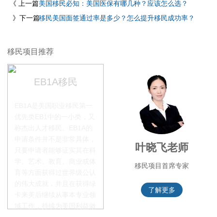
《 上一篇
美国移民必知：美国医保有哪几种？应该怎么选？
》下一篇
移民美国面签通过率是多少？怎么提升移民成功率？
移民项目推荐
EB1A移民
EB1A是美国职业移民第一
优先类EB1中的一小类，又
称杰出人才移民。EB1A的
申请条件并不是非常具体，
李季秋老师
叶晓飞老师
只要申请者能够证实其在科
学、艺术、教育、商业或体
移民项目资深顾问
移民项目首席专家
育等方面获得过世界级公认
的伟大成就，并且在获得绿
了解更多
了解更多
卡来美后继续从事本专业领
域工作，持续为美国利益做