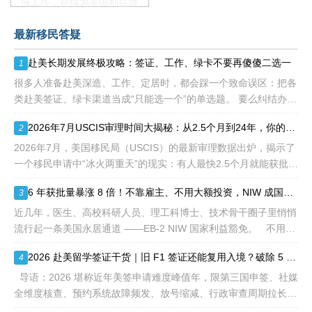
域工作，持续为美国利益做
贡献即可。美国职业移民配
最新移民答疑
额占全球移民签证配额的
28.6%，即大约4万个移民
赴美长期发展终极攻略：签证、工作、绿卡不要再傻傻二选一
1
签证，都会用于满足"优
先"移民类别的申请。EB1A
很多人准备赴美深造、工作、定居时，都会踩一个致命误区：把各
不需要雇主支持、不用办理
类赴美签证、绿卡渠道当成“只能选一个”的单选题。 要么纠结办哪
劳工证，也没有语言和年龄
种签证入境，要么盲目跟风申绿卡，最后导致：身份断层、政策冲
2026年7月USCIS审理时间大揭秘：从2.5个月到24年，你的申请要等多久？
2
等的限制，所以也愈来愈受
突、白白浪费几年
到中国杰出人才的青睐。
2026年7月，美国移民局（USCIS）的最新审理数据出炉，揭示了
一个移民申请中“冰火两重天”的现实：有人最快2.5个月就能获批，
而有人却要等待长达286.5个月——接近24年。 这份数据不仅是
6 年获批量暴涨 8 倍！不靠雇主、不用大额投资，NIW 成国内高知家庭身份规划底牌
3
一
近几年，医生、高校科研人员、理工科博士、技术骨干圈子里悄悄
流行起一条美国永居通道 ——EB-2 NIW 国家利益豁免。 不用提
前赴美求职、不用绑定美国雇主、无需上百万美元投资
2026 赴美留学签证干货｜旧 F1 签证还能复用入境？破除 5 大流传已久的签证误区
4
导语：2026 堪称近年美签申请难度峰值年，限第三国申签、社媒
全维度核查、预约系统故障频发、放号缩减、行政审查周期拉长，
大批留学生卡在抢号、等 I-20、准备面签各个环节。不少换校