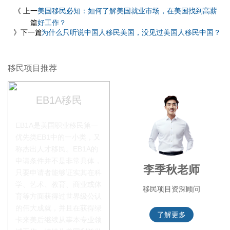
《 上一
美国移民必知：如何了解美国就业市场，在美国找到高薪
篇
好工作？
》下一篇
为什么只听说中国人移民美国，没见过美国人移民中国？
移民项目推荐
EB1A移民
EB1A是美国职业移民第一
优先类EB1中的一小类，又
称杰出人才移民。EB1A的
申请条件并不是非常具体，
赵锦瑞老师
李季秋老师
只要申请者能够证实其在科
学、艺术、教育、商业或体
移民项目咨询官
移民项目资深顾问
育等方面获得过世界级公认
的伟大成就，并且在获得绿
了解更多
了解更多
卡来美后继续从事本专业领