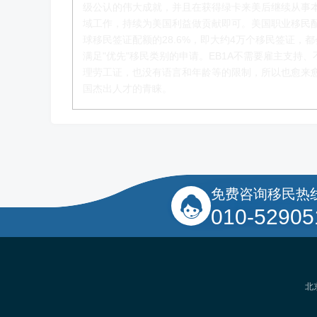
级公认的伟大成就，并且在获得绿卡来美后继续从事
赵锦瑞老师
域工作，持续为美国利益做贡献即可。美国职业移民
球移民签证配额的28.6%，即大约4万个移民签证，
移民项目咨询官
满足"优先"移民类别的申请。EB1A不需要雇主支持、
理劳工证，也没有语言和年龄等的限制，所以也愈来
了解更多
国杰出人才的青睐。
免费咨询移民热
010-52905
北