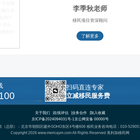
本专业领
李季秋老师
配额占全
都会用于
移民项目资深顾问
不用办
愈受到中
了解更多
线
扫码直连专家
100
立减移民服务费
关于我们
在线评估
业务合作
加入收藏
京ICP备2024094031号-1
京公网安备 00000号
京（总部）：北京市朝阳区建外SOHO东区4号楼606 移民业务咨询电话：010-529051
Copyright 2026 www.mericaym.com All Rights Reserved
美利加移民网