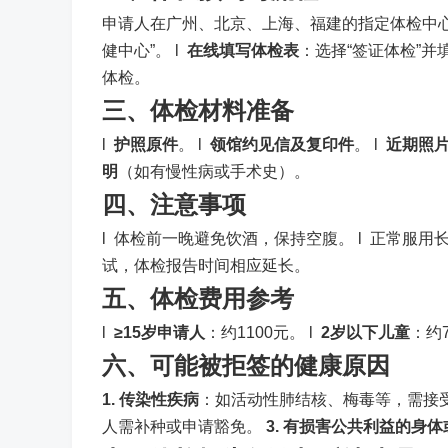
申请人在广州、北京、上海、福建的指定体检中心
健中心”。 l
在线填写体检表
：选择“签证体检”并
体检。
三、体检材料准备
l
护照原件
。 l
领馆约见信及复印件
。 l
近期照
明
（如有慢性病或手术史）。
四、注意事项
l 体检前一晚避免饮酒，保持空腹。 l 正常服用长
试，体检报告时间相应延长。
五、体检费用参考
l
≥15岁申请人
：约1100元。 l
2岁以下儿童
：约7
六、可能被拒签的健康原因
1. 传染性疾病
：如活动性肺结核、梅毒等，需接
人需补种或申请豁免。
3. 有损害公共利益的身