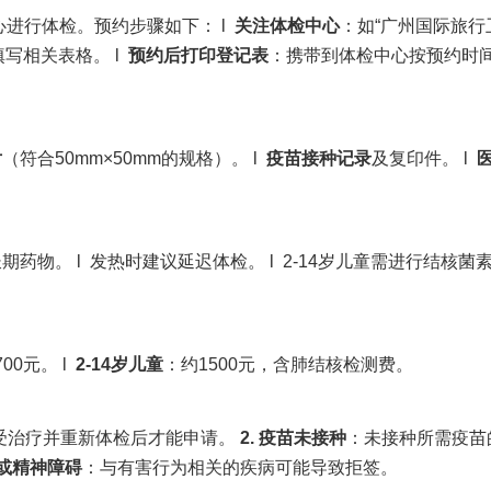
进行体检。预约步骤如下： l
关注体检中心
：如“广州国际旅行
填写相关表格。 l
预约后打印登记表
：携带到体检中心按预约时
片
（符合50mm×50mm的规格）。 l
疫苗接种记录
及复印件。 l
期药物。 l 发热时建议延迟体检。 l 2-14岁儿童需进行结核菌
00元。 l
2-14岁儿童
：约1500元，含肺结核检测费。
受治疗并重新体检后才能申请。
2. 疫苗未接种
：未接种所需疫苗
体或精神障碍
：与有害行为相关的疾病可能导致拒签。