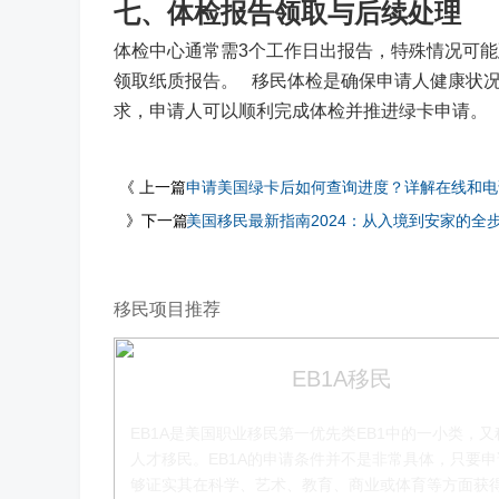
七、体检报告领取与后续处理
体检中心通常需3个工作日出报告，特殊情况可
领取纸质报告。 移民体检是确保申请人健康状
求，申请人可以顺利完成体检并推进绿卡申请。
《 上一篇
申请美国绿卡后如何查询进度？详解在线和电
》下一篇
美国移民最新指南2024：从入境到安家的全
移民项目推荐
EB1A移民
EB1A是美国职业移民第一优先类EB1中的一小类，又
人才移民。EB1A的申请条件并不是非常具体，只要
够证实其在科学、艺术、教育、商业或体育等方面获