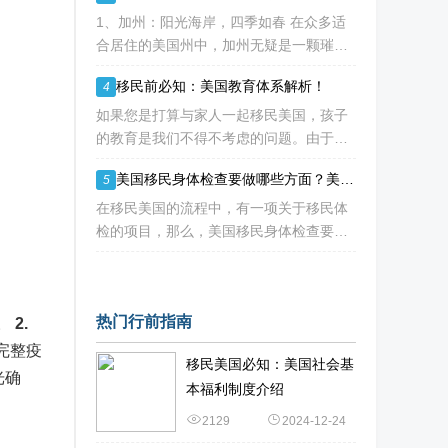
下方的土地，就永远属于你，真正实现资
1、加州：阳光海岸，四季如春 在众多适
产的长久
合居住的美国州中，加州无疑是一颗璀璨
的明珠。这里的气温仿佛是被大自然精心
移民前必知：美国教育体系解析！
4
调控的，一年四季都宜人无比。尤其是南
部和中部海岸地区，夏季气温通常能保持
如果您是打算与家人一起移民美国，孩子
在30度以下
的教育是我们不得不考虑的问题。由于各
州制定了自己的教育标准，并在构建和资
美国移民身体检查要做哪些方面？美国移民体检医院有哪些？
5
助公立学校方面发挥着重要作用，因此学
校的运作方式和达到的标准存在很大差
在移民美国的流程中，有一项关于移民体
异。作为外籍人士，
检的项目，那么，美国移民身体检查要做
哪些方面？美国移民体检医院有哪些呢？
一、美国移民身体检查要做哪些方面？
1、普通体检：包括眼睛、耳朵、鼻子
热门行前指南
。
2.
完整疫
移民美国必知：美国社会基
光确
本福利制度介绍
2129
2024-12-24