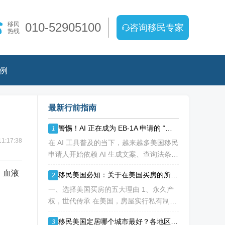
移民
010-52905100
咨询移民专家
热线
例
最新行前指南
警惕！AI 正在成为 EB-1A 申请的 “隐形陷阱”，90% 申请人踩雷却不知
1
1:17:38
在 AI 工具普及的当下，越来越多美国移民
申请人开始依赖 AI 生成文案、查询法条、
准备面试答案。看似高效便捷的 "降本神
、血液
移民美国必知：关于在美国买房的所有重点都在这里了！
2
器"，实则可能成为 EB-1A、NIW 申请路
上的致命障碍。 美利加
一、选择美国买房的五大理由 1、永久产
权，世代传承 在美国，房屋实行私有制且
拥有永久产权。这意味着一旦你完成购房
移民美国定居哪个城市最好？各地区优劣势分析！
3
过户手续，那房子、房子上方的天空以及