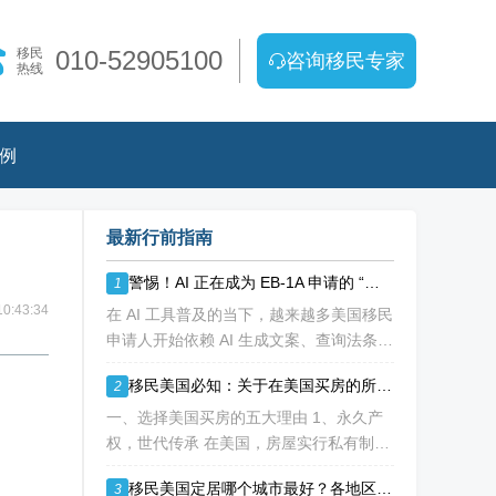
移民
010-52905100
咨询移民专家
热线
例
最新行前指南
警惕！AI 正在成为 EB-1A 申请的 “隐形陷阱”，90% 申请人踩雷却不知
1
0:43:34
在 AI 工具普及的当下，越来越多美国移民
申请人开始依赖 AI 生成文案、查询法条、
准备面试答案。看似高效便捷的 "降本神
移民美国必知：关于在美国买房的所有重点都在这里了！
2
器"，实则可能成为 EB-1A、NIW 申请路
上的致命障碍。 美利加
一、选择美国买房的五大理由 1、永久产
权，世代传承 在美国，房屋实行私有制且
拥有永久产权。这意味着一旦你完成购房
移民美国定居哪个城市最好？各地区优劣势分析！
3
过户手续，那房子、房子上方的天空以及