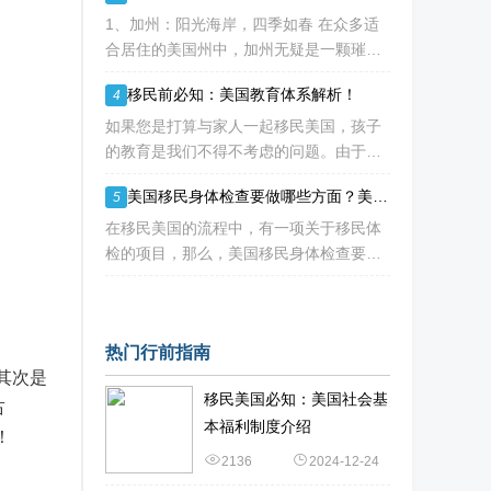
下方的土地，就永远属于你，真正实现资
1、加州：阳光海岸，四季如春 在众多适
产的长久
合居住的美国州中，加州无疑是一颗璀璨
的明珠。这里的气温仿佛是被大自然精心
移民前必知：美国教育体系解析！
4
调控的，一年四季都宜人无比。尤其是南
部和中部海岸地区，夏季气温通常能保持
如果您是打算与家人一起移民美国，孩子
在30度以下
的教育是我们不得不考虑的问题。由于各
州制定了自己的教育标准，并在构建和资
美国移民身体检查要做哪些方面？美国移民体检医院有哪些？
5
助公立学校方面发挥着重要作用，因此学
校的运作方式和达到的标准存在很大差
在移民美国的流程中，有一项关于移民体
异。作为外籍人士，
检的项目，那么，美国移民身体检查要做
哪些方面？美国移民体检医院有哪些呢？
一、美国移民身体检查要做哪些方面？
1、普通体检：包括眼睛、耳朵、鼻子
热门行前指南
其次是
移民美国必知：美国社会基
占
本福利制度介绍
迎！
2136
2024-12-24