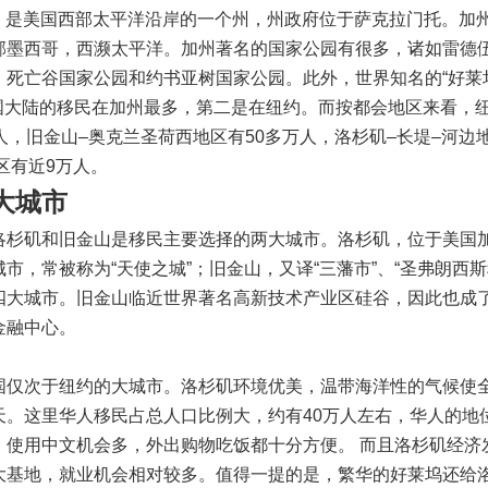
），简称加州，是美国西部太平洋沿岸的一个州，州政府位于萨克拉门托。加
邻墨西哥，西濒太平洋。加州著名的国家公园有很多，诸如雷德
死亡谷国家公园和约书亚树国家公园。此外，世界知名的“好莱
中国大陆的移民在加州最多，第二是在纽约。而按都会地区来看，纽
人，旧金山–奥克兰圣荷西地区有50多万人，洛杉矶–长堤–河边
地区有近9万人。
大城市
洛杉矶和旧金山是移民主要选择的两大城市。洛杉矶，位于美国
，常被称为“天使之城”；旧金山，又译“三藩市”、“圣弗朗西斯
四大城市。旧金山临近世界著名高新技术产业区硅谷，因此也成
金融中心。
国仅次于纽约的大城市。洛杉矶环境优美，温带海洋性的气候使
天。这里华人移民占总人口比例大，约有40万人左右，华人的地
，使用中文机会多，外出购物吃饭都十分方便。 而且洛杉矶经济
大基地，就业机会相对较多。值得一提的是，繁华的好莱坞还给