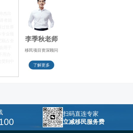
称杰出
申请者能
得过世界
本专业领
叶晓飞老师
配额占全
都会用于
移民项目首席专家
不用办
愈受到中
了解更多
线
扫码直连专家
100
立减移民服务费