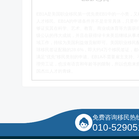
EB1A是美国职业移民第一优先类EB1中的一小类，又
人才移民。EB1A的申请条件并不是非常具体，只要
够证实其在科学、艺术、教育、商业或体育等方面获
级公认的伟大成就，并且在获得绿卡来美后继续从事
李季秋老师
域工作，持续为美国利益做贡献即可。美国职业移民
球移民签证配额的28.6%，即大约4万个移民签证，
移民项目资深顾问
满足"优先"移民类别的申请。EB1A不需要雇主支持、
理劳工证，也没有语言和年龄等的限制，所以也愈来
了解更多
国杰出人才的青睐。
免费咨询移民热
010-52905