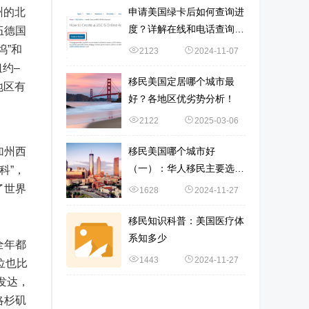
州的北
申请美国绿卡后如何查询进
度？详解在线和电话查询流
伍德国
程
坞”和
2123
2024-11-07
约–
移民美国定居哪个城市最
地区有
好？各地区优劣势分析！
2122
2025-03-06
加州西
移民美国哪个城市好
（一）：华人移民主要选择
科”，
加州城市！
了世界
1628
2024-11-27
移民知识科普：美国医疗体
系知多少
全年都
1443
2024-11-27
位也比
发达，
洛杉矶