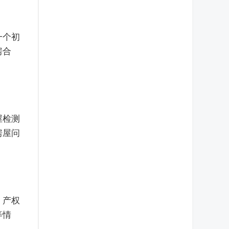
一个初
房合
屋检测
房屋问
，产权
等情