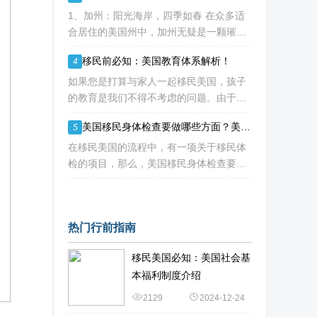
下方的土地，就永远属于你，真正实现资
1、加州：阳光海岸，四季如春 在众多适
产的长久
合居住的美国州中，加州无疑是一颗璀璨
的明珠。这里的气温仿佛是被大自然精心
移民前必知：美国教育体系解析！
4
调控的，一年四季都宜人无比。尤其是南
部和中部海岸地区，夏季气温通常能保持
如果您是打算与家人一起移民美国，孩子
在30度以下
的教育是我们不得不考虑的问题。由于各
州制定了自己的教育标准，并在构建和资
美国移民身体检查要做哪些方面？美国移民体检医院有哪些？
5
助公立学校方面发挥着重要作用，因此学
校的运作方式和达到的标准存在很大差
在移民美国的流程中，有一项关于移民体
异。作为外籍人士，
检的项目，那么，美国移民身体检查要做
哪些方面？美国移民体检医院有哪些呢？
一、美国移民身体检查要做哪些方面？
1、普通体检：包括眼睛、耳朵、鼻子
热门行前指南
移民美国必知：美国社会基
本福利制度介绍
2129
2024-12-24