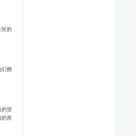
社区的
他们拥
出的贷
适的房