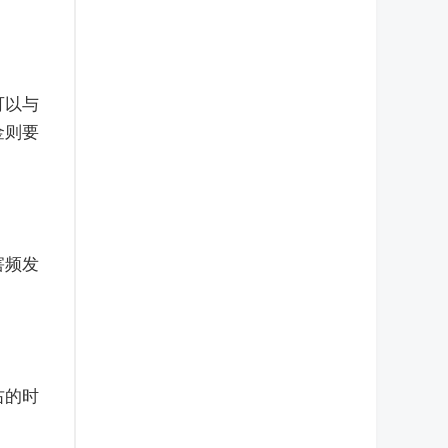
可以与
金则要
害频发
右的时