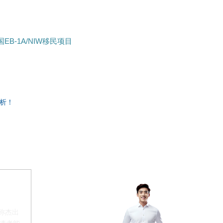
B-1A/NIW移民项目
析！
称杰出