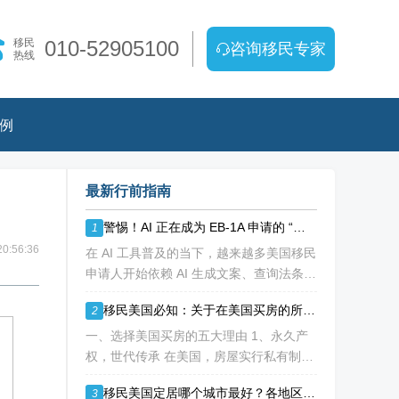
移民
010-52905100
咨询移民专家
热线
例
最新行前指南
警惕！AI 正在成为 EB-1A 申请的 “隐形陷阱”，90% 申请人踩雷却不知
1
0:56:36
在 AI 工具普及的当下，越来越多美国移民
申请人开始依赖 AI 生成文案、查询法条、
准备面试答案。看似高效便捷的 "降本神
移民美国必知：关于在美国买房的所有重点都在这里了！
2
器"，实则可能成为 EB-1A、NIW 申请路
上的致命障碍。 美利加
一、选择美国买房的五大理由 1、永久产
权，世代传承 在美国，房屋实行私有制且
拥有永久产权。这意味着一旦你完成购房
移民美国定居哪个城市最好？各地区优劣势分析！
3
过户手续，那房子、房子上方的天空以及