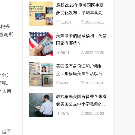
最新2025年度美国医生薪
酬变化发布，平均年薪高达
37.6万美元！赴美中国医生
11829
2025-05-11
州税务
最爱这5个专业！
议查询所
美国绿卡的隐藏福利：免签
国家有哪些？
9014
2025-05-20
美国没有身份证和户籍制
度，那移民美国生活以后，
州分别
要如何证明自己的身份？
与税、
6268
2025-04-26
个人所
教师移民美国有多香？来看
看美国公立中小学教师的薪
酬！
4575
2025-03-23
，但不