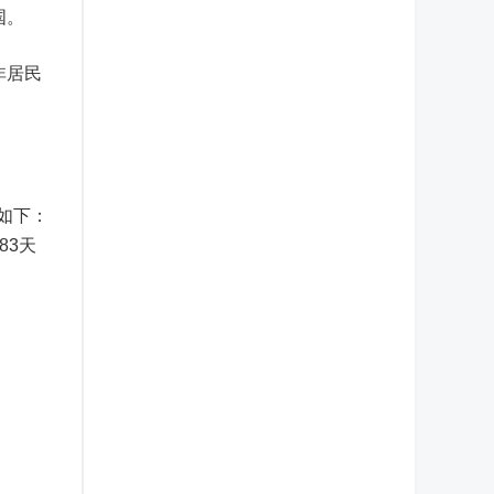
国。
非居民
如下：
83天