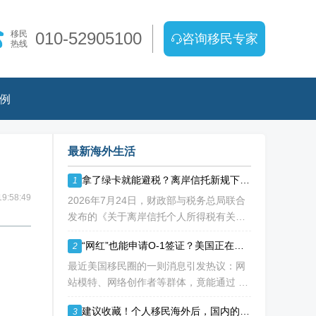
移民
010-52905100
咨询移民专家
热线
例
最新海外生活
拿了绿卡就能避税？离岸信托新规下，你的“免死金牌”可能失效了！
1
9:58:49
2026年7月24日，财政部与税务总局联合
发布的《关于离岸信托个人所得税有关事
项的公告》（2026年第21号），如同一枚
“网红”也能申请O-1签证？美国正在重新定义“杰出人才”！
2
深水炸弹，在高净值人群的财富管理圈层
激起千层浪。这份文件，连同国家税务总
最近美国移民圈的一则消息引发热议：网
局配套发
站模特、网络创作者等群体，竟能通过 O-
1B 杰出艺术人才签证成功移民美国！ 这
建议收藏！个人移民海外后，国内的资产如何处理？
3
背后不是政策 “放水”，而是美国对 “杰出