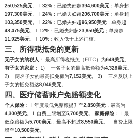
250,525美元
。 l
32%
：已婚夫妇超
394,600美元
；单身超
197,300美元
。 l
24%
：已婚夫妇超
206,700美元
；单身超
103,350美元
。 l
22%
：已婚夫妇超
96,950美元
；单身超
48,475美元
。 l
12%
：已婚夫妇超
23,850美元
；单身超
11,925美元
。 l
10%
：收入低于上述门槛。
三、所得税抵免的更新
无子女的纳税人
： 最高所得税抵免（EITC）为
649美元
。
有子女的家庭
： 1) 一名子女的最高抵免额为
4,328美元
。
2) 两名子女的最高抵免额为
7,152美元
。 3) 三名及以上
子女的抵免额达
8,046美元
。
四、医疗储蓄账户免赔额变化
个人保险
： l 年度最低免赔额提升至
2,850美元
，最高为
4,300美元
。 l 自费上限增至
5,700美元
。
家庭保险
： l 最
低免赔额为
5,700美元
，最高不超过
8,550美元
。 l 自费上限
增至
10,500美元
。