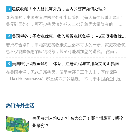
是政策 “放水”，而是美国对 “杰出人才” 的定义正在经历颠覆性重
建议收藏！个人移民海外后，国内的资产如何处理？
3
构
众所周知，中国有着严格的外汇出口管制（每人每年只能汇款5万
美元到国外），可不少移民海外的人士都是急需大量资金的， 包
括买房、买车、做生意、孩子教育等在内都是不小的开销。 而且
美国税务：子女税优惠、收入所得税抵免等：IRS三项税收优惠即将提高额度
4
随着近年来国
若您符合条件，申领家庭税收抵免是必不可少的一步。家庭税收优
惠不仅能降低您的应纳税额，甚至可能增加您的退税。 然而，您
有资格享受的税收抵免项目可能每年都会变化。抵免金额也可能会
美国医疗保险全解析：体系、注册流程与常用英文词汇指南
5
变动，因为许
在美国生活，无论是新移民、留学生还是工作人士，医疗保险
（Health Insurance）都是绕不开的话题。 不同于中国的全民医保
制度，美国的医疗体系更像一个复杂的“拼图”——由政府、私
热门海外生活
美国各州人均GDP排名大公开！哪个州最富，哪个
州最穷？