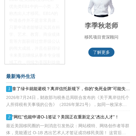
优先类EB1中的一小类，又
称杰出人才移民。EB1A的
申请条件并不是非常具体，
赵锦瑞老师
李季秋老师
只要申请者能够证实其在科
学、艺术、教育、商业或体
移民项目咨询官
移民项目资深顾问
育等方面获得过世界级公认
的伟大成就，并且在获得绿
了解更多
了解更多
卡来美后继续从事本专业领
域工作，持续为美国利益做
贡献即可。美国职业移民配
最新海外生活
额占全球移民签证配额的
28.6%，即大约4万个移民
拿了绿卡就能避税？离岸信托新规下，你的“免死金牌”可能失效了！
1
签证，都会用于满足"优
先"移民类别的申请。EB1A
2026年7月24日，财政部与税务总局联合发布的《关于离岸信托个
不需要雇主支持、不用办理
人所得税有关事项的公告》（2026年第21号），如同一枚深水炸
劳工证，也没有语言和年龄
弹，在高净值人群的财富管理圈层激起千层浪。这份文件，连同国
“网红”也能申请O-1签证？美国正在重新定义“杰出人才”！
2
等的限制，所以也愈来愈受
家税务总局配套发
到中国杰出人才的青睐。
最近美国移民圈的一则消息引发热议：网站模特、网络创作者等群
体，竟能通过 O-1B 杰出艺术人才签证成功移民美国！ 这背后不