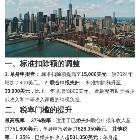
一、标准扣除额的调整
1. 单身申报者
： 标准扣除额提高至
15,000美元
，较2024年
增加了400美元。
2. 联合申报夫妇
： 标准扣除额升至
30,000美元
，比上一年度增加800美元。 此调整有助于减少
低收入和中等收入家庭的纳税负担。
二、税率门槛的提升
最高税率
：
37%税率
：适用于已婚夫妇联合申报年收入超
过
751,600美元
，单身申报者超过
626,350美元
。
其他税
率
： l
35%
：已婚夫妇收入超
501,050美元
；单身超