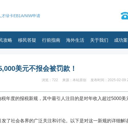
才绿卡EB1A/NIW申请
民攻略
移民答疑
行前指南
海外生活
关于我们
成功案
5,000美元不报会被罚款！
浏览：722
来源：本站原创
发布时间：2025-02-09 2
5纳税年度的报税新规
，其中最引人注目的是
对年收入超过5000美
引发了社会各界的广泛关注和讨论。以下是对这一新规的详细解