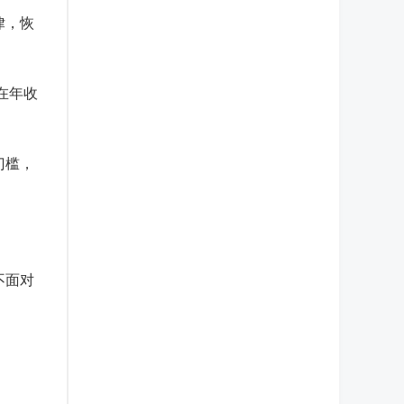
律，恢
在年收
门槛，
不面对