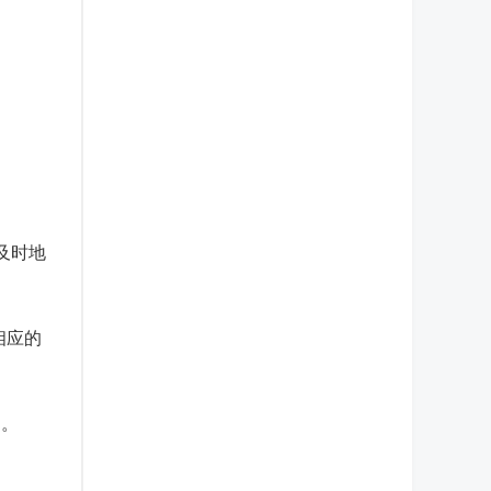
及时地
相应的
定。