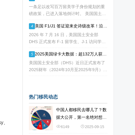
术人才看到消息稍感宽慰，但
一条足以改写百万留美学子身份规划的重
磅政策，已进入落地倒计时。 美国国土安
全部 DHS 于 7 月 16 日正式签发最终新
美国 F1/J1 签证迎来史诗级改革！沿用数十年 D/S 制度正式落幕，9 月即将生效
4
规，7 月 17 日文件公示于《联邦公报》，
60 天后，也就是2026
2026 年 7 月 16 日，美国国土安全部
DHS 正式发布 F-1 留学生、J-1 访问学者
签证最终改革法案，持续半个多世纪、支
2025美国绿卡大数据：超132万人获批，中国稳居第三！
5
撑无数留美学子身份合规的 D/S 体系宣告
全面退出历史舞台。
美国国土安全部（DHS）近日正式发布了
2025财年（2024年10月至2025年9月）的
合法永久居民移民报告。数据显示，尽管
外界普遍认为美国移民政策日益收紧，但
2025财年美国依然向全球发放了1,32
热门移民动态
中国人都移民去哪儿了？数
据大公开，第一名绝对想不
sy、
到
6149
2025-09-15