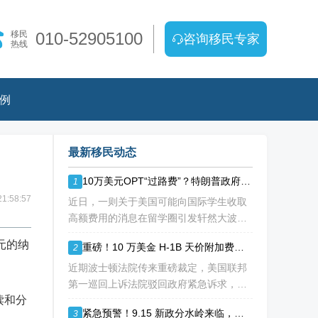
移民
010-52905100
咨询移民专家
热线
例
最新移民动态
10万美元OPT“过路费”？特朗普政府拟议新规震动留学圈
1
1:58:57
近日，一则关于美国可能向国际学生收取
高额费用的消息在留学圈引发轩然大波。
据《华尔街日报》援引知情人士消息，特
元的纳
重磅！10 万美金 H-1B 天价附加费再遭法院拦下，留美高学历人才别只盯着 H1B
2
朗普政府正在讨论一项针对国际学生毕业
后工作许可（OPT）的新方案，其中可能
近期波士顿法院传来重磅裁定，美国联邦
包括高达10万美元
第一巡回上诉法院驳回政府紧急诉求，此
读和分
前计划落地的十万美金 H-1B 高额附加
紧急预警！9.15 新政分水岭来临，哥大等名校集体催返校：旧 D/S 身份通道即将关闭
3
费，再次被司法禁令冻结。 不少海外技