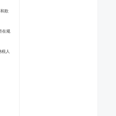
避和欺
些在规
纳税人