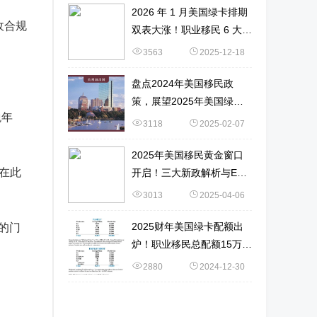
2026 年 1 月美国绿卡排期
收合规
双表大涨！职业移民 6 大新
变化 + 申请策略
3563
2025-12-18
盘点2024年美国移民政
策，展望2025年美国绿卡
税年
获取难度！
3118
2025-02-07
2025年美国移民黄金窗口
台在此
开启！三大新政解析与EB-
1A申请实战指南！
3013
2025-04-06
2025财年美国绿卡配额出
新的门
炉！职业移民总配额15万！
数据详解→
2880
2024-12-30