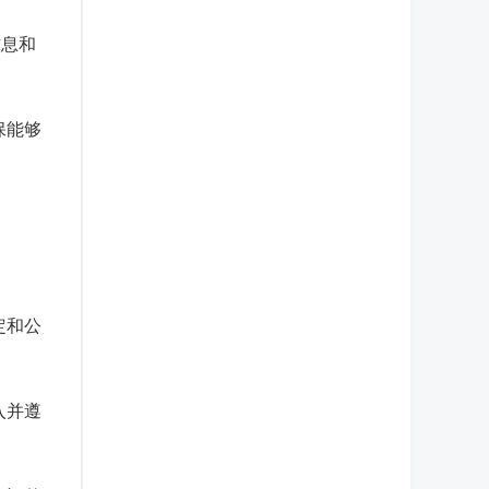
信息和
保能够
。
定和公
入并遵