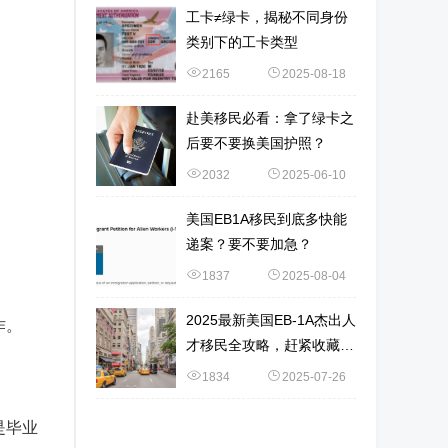
工卡≠绿卡，揭秘不同身份
类别下的工卡类型
2165
2025-08-18
赴美移民必看：拿了绿卡之
后要不要换美国护照？
2032
2025-06-10
美国EB1A移民到底多快能
递案？要不要加急？
1837
2025-08-04
2025最新美国EB-1A杰出人
作。
才移民全攻略，赶紧收藏
吧！
1834
2025-07-26
是毕业