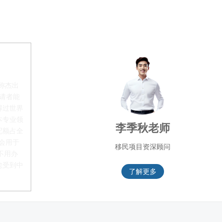
称杰出
申请者能
得过世界
本专业领
叶晓飞老师
配额占全
都会用于
移民项目首席专家
不用办
愈受到中
了解更多