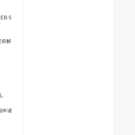
B-5
提前解
选。
国申请