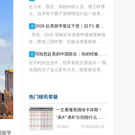
——接近24年。 这份数据不仅是一
近几年，医生、高校科研人员、理工科博
士、技术骨干圈子里悄悄流行起一条美国
永居通道 ——EB-2 NIW 国家利益豁免。
2026 赴美留学签证干货｜旧 F1 签证还能复用入境？破除 5 大流传已久的签证误区
4
不用提前赴美求职、不用绑定美国雇主、
无需上百万美元投资
导语：2026 堪称近年美签申请难度峰值
年，限第三国申签、社媒全维度核查、预
约系统故障频发、放号缩减、行政审查周
写给想赴美的中国医生：你的经验，其实很值钱！
5
期拉长，大批留学生卡在抢号、等 I-20、
准备面签各个环节。不少换校
在平时的交流中，经常有医生朋友问：“我
在国内当了这么多年大夫，能直接去美国
开诊所、看病人吗？” 说实话，答案有点
扎心：不能直接上岗。 美国的医疗体系
热门移民答疑
一文看懂美国绿卡排期！
“表A”“表B”分别指什么，二
者有何区别？
2607
2025-05-25
国留学