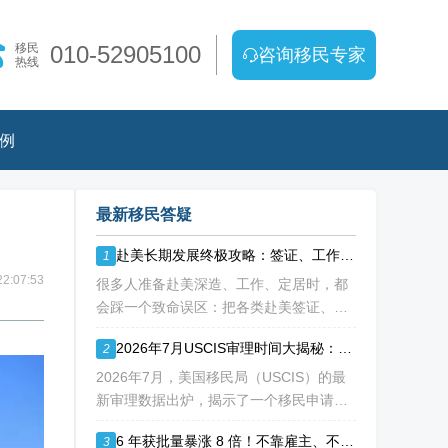
移民
010-52905100
咨询移民专家
热线
例
最新移民答疑
赴美长期发展终极攻略：签证、工作、绿卡不要再傻傻二选一
1
2:07:53
很多人准备赴美深造、工作、定居时，都
会踩一个致命误区：把各类赴美签证、绿
卡渠道当成“只能选一个”的单选题。 要么
2026年7月USCIS审理时间大揭秘：从2.5个月到24年，你的申请要等多久？
2
纠结办哪种签证入境，要么盲目跟风申绿
卡，最后导致：身份断层、政策冲突、白
2026年7月，美国移民局（USCIS）的最
白浪费几年
新审理数据出炉，揭示了一个移民申请中
“冰火两重天”的现实：有人最快2.5个月就
6 年获批量暴涨 8 倍！不靠雇主、不用大额投资，NIW 成国内高知家庭身份规划底牌
3
能获批，而有人却要等待长达286.5个月