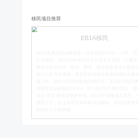
移民项目推荐
EB1A移民
EB1A是美国职业移民第一优先类EB1中的一小类，又
人才移民。EB1A的申请条件并不是非常具体，只要
够证实其在科学、艺术、教育、商业或体育等方面获
级公认的伟大成就，并且在获得绿卡来美后继续从事
李季秋老师
域工作，持续为美国利益做贡献即可。美国职业移民
球移民签证配额的28.6%，即大约4万个移民签证，
移民项目资深顾问
满足"优先"移民类别的申请。EB1A不需要雇主支持、
理劳工证，也没有语言和年龄等的限制，所以也愈来
了解更多
国杰出人才的青睐。