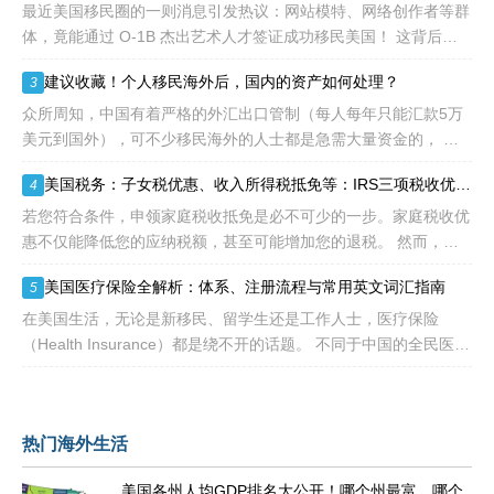
到中国杰出人才的青睐。
最近美国移民圈的一则消息引发热议：网站模特、网络创作者等群
体，竟能通过 O-1B 杰出艺术人才签证成功移民美国！ 这背后不
是政策 “放水”，而是美国对 “杰出人才” 的定义正在经历颠覆性重
建议收藏！个人移民海外后，国内的资产如何处理？
3
构
众所周知，中国有着严格的外汇出口管制（每人每年只能汇款5万
美元到国外），可不少移民海外的人士都是急需大量资金的， 包
括买房、买车、做生意、孩子教育等在内都是不小的开销。 而且
美国税务：子女税优惠、收入所得税抵免等：IRS三项税收优惠即将提高额度
4
随着近年来国
若您符合条件，申领家庭税收抵免是必不可少的一步。家庭税收优
惠不仅能降低您的应纳税额，甚至可能增加您的退税。 然而，您
有资格享受的税收抵免项目可能每年都会变化。抵免金额也可能会
美国医疗保险全解析：体系、注册流程与常用英文词汇指南
5
变动，因为许
在美国生活，无论是新移民、留学生还是工作人士，医疗保险
（Health Insurance）都是绕不开的话题。 不同于中国的全民医保
制度，美国的医疗体系更像一个复杂的“拼图”——由政府、私
热门海外生活
美国各州人均GDP排名大公开！哪个州最富，哪个