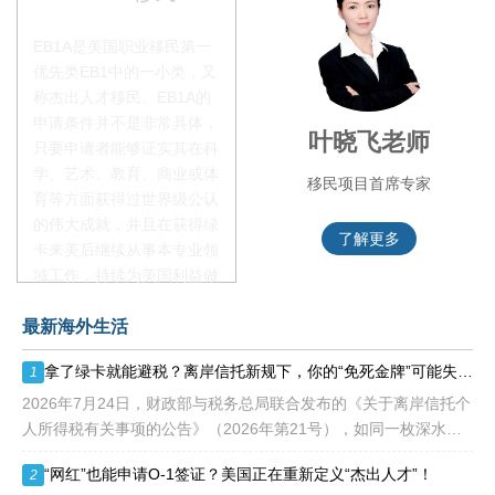
EB1A是美国职业移民第一
优先类EB1中的一小类，又
称杰出人才移民。EB1A的
申请条件并不是非常具体，
李季秋老师
叶晓飞老师
只要申请者能够证实其在科
学、艺术、教育、商业或体
移民项目资深顾问
移民项目首席专家
育等方面获得过世界级公认
的伟大成就，并且在获得绿
了解更多
了解更多
卡来美后继续从事本专业领
域工作，持续为美国利益做
贡献即可。美国职业移民配
最新海外生活
额占全球移民签证配额的
28.6%，即大约4万个移民
拿了绿卡就能避税？离岸信托新规下，你的“免死金牌”可能失效了！
1
签证，都会用于满足"优
先"移民类别的申请。EB1A
2026年7月24日，财政部与税务总局联合发布的《关于离岸信托个
不需要雇主支持、不用办理
人所得税有关事项的公告》（2026年第21号），如同一枚深水炸
劳工证，也没有语言和年龄
弹，在高净值人群的财富管理圈层激起千层浪。这份文件，连同国
“网红”也能申请O-1签证？美国正在重新定义“杰出人才”！
2
等的限制，所以也愈来愈受
家税务总局配套发