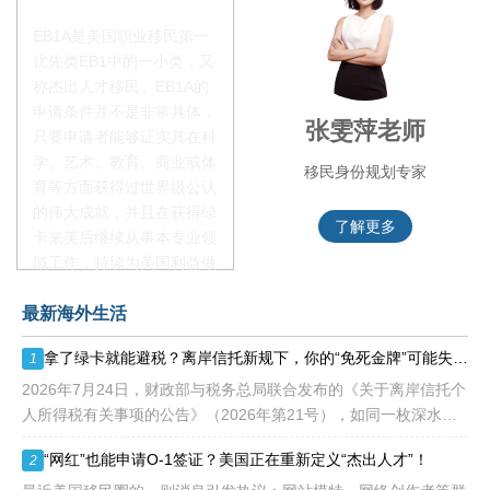
EB1A是美国职业移民第一
优先类EB1中的一小类，又
称杰出人才移民。EB1A的
申请条件并不是非常具体，
叶晓飞老师
张雯萍老师
只要申请者能够证实其在科
学、艺术、教育、商业或体
移民项目首席专家
移民身份规划专家
育等方面获得过世界级公认
的伟大成就，并且在获得绿
了解更多
了解更多
卡来美后继续从事本专业领
域工作，持续为美国利益做
贡献即可。美国职业移民配
最新海外生活
额占全球移民签证配额的
28.6%，即大约4万个移民
拿了绿卡就能避税？离岸信托新规下，你的“免死金牌”可能失效了！
1
签证，都会用于满足"优
先"移民类别的申请。EB1A
2026年7月24日，财政部与税务总局联合发布的《关于离岸信托个
不需要雇主支持、不用办理
人所得税有关事项的公告》（2026年第21号），如同一枚深水炸
劳工证，也没有语言和年龄
弹，在高净值人群的财富管理圈层激起千层浪。这份文件，连同国
“网红”也能申请O-1签证？美国正在重新定义“杰出人才”！
2
等的限制，所以也愈来愈受
家税务总局配套发
到中国杰出人才的青睐。