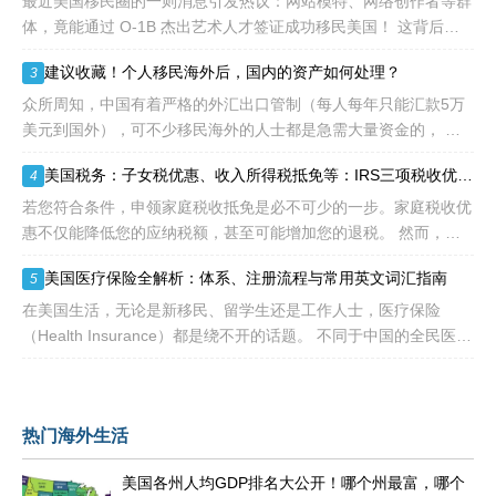
最近美国移民圈的一则消息引发热议：网站模特、网络创作者等群
体，竟能通过 O-1B 杰出艺术人才签证成功移民美国！ 这背后不
是政策 “放水”，而是美国对 “杰出人才” 的定义正在经历颠覆性重
建议收藏！个人移民海外后，国内的资产如何处理？
3
构
众所周知，中国有着严格的外汇出口管制（每人每年只能汇款5万
美元到国外），可不少移民海外的人士都是急需大量资金的， 包
括买房、买车、做生意、孩子教育等在内都是不小的开销。 而且
美国税务：子女税优惠、收入所得税抵免等：IRS三项税收优惠即将提高额度
4
随着近年来国
若您符合条件，申领家庭税收抵免是必不可少的一步。家庭税收优
惠不仅能降低您的应纳税额，甚至可能增加您的退税。 然而，您
有资格享受的税收抵免项目可能每年都会变化。抵免金额也可能会
美国医疗保险全解析：体系、注册流程与常用英文词汇指南
5
变动，因为许
在美国生活，无论是新移民、留学生还是工作人士，医疗保险
（Health Insurance）都是绕不开的话题。 不同于中国的全民医保
制度，美国的医疗体系更像一个复杂的“拼图”——由政府、私
热门海外生活
美国各州人均GDP排名大公开！哪个州最富，哪个