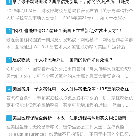
拿了绿卡就能避税？离岸信托新规下，你的“免死金牌”可能失效了！
1
签证，都会用于满足"优
先"移民类别的申请。EB1A
2026年7月24日，财政部与税务总局联合发布的《关于离岸信托个
不需要雇主支持、不用办理
人所得税有关事项的公告》（2026年第21号），如同一枚深水炸
劳工证，也没有语言和年龄
弹，在高净值人群的财富管理圈层激起千层浪。这份文件，连同国
“网红”也能申请O-1签证？美国正在重新定义“杰出人才”！
2
等的限制，所以也愈来愈受
家税务总局配套发
到中国杰出人才的青睐。
最近美国移民圈的一则消息引发热议：网站模特、网络创作者等群
体，竟能通过 O-1B 杰出艺术人才签证成功移民美国！ 这背后不
是政策 “放水”，而是美国对 “杰出人才” 的定义正在经历颠覆性重
建议收藏！个人移民海外后，国内的资产如何处理？
3
构
众所周知，中国有着严格的外汇出口管制（每人每年只能汇款5万
美元到国外），可不少移民海外的人士都是急需大量资金的， 包
括买房、买车、做生意、孩子教育等在内都是不小的开销。 而且
美国税务：子女税优惠、收入所得税抵免等：IRS三项税收优惠即将提高额度
4
随着近年来国
若您符合条件，申领家庭税收抵免是必不可少的一步。家庭税收优
惠不仅能降低您的应纳税额，甚至可能增加您的退税。 然而，您
有资格享受的税收抵免项目可能每年都会变化。抵免金额也可能会
美国医疗保险全解析：体系、注册流程与常用英文词汇指南
5
变动，因为许
在美国生活，无论是新移民、留学生还是工作人士，医疗保险
（Health Insurance）都是绕不开的话题。 不同于中国的全民医保