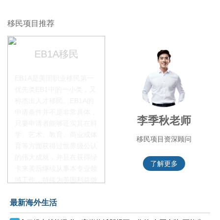
移民项目推荐
EB1A移民
EB1A是美国职业移民第一
优先类EB1中的一小类，又
称杰出人才移民。EB1A的
申请条件并不是非常具体，
赵锦瑞老师
李季秋老师
只要申请者能够证实其在科
学、艺术、教育、商业或体
移民项目咨询官
移民项目资深顾问
育等方面获得过世界级公认
的伟大成就，并且在获得绿
了解更多
了解更多
卡来美后继续从事本专业领
域工作，持续为美国利益做
贡献即可。美国职业移民配
最新海外生活
额占全球移民签证配额的
28.6%，即大约4万个移民