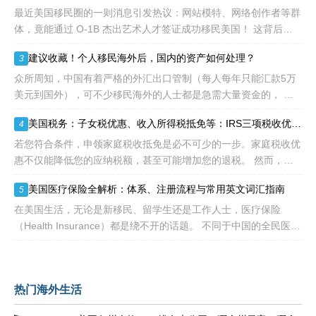
到中国杰出人才的青睐。
最近美国移民圈的一则消息引发热议：网站模特、网络创作者等群
体，竟能通过 O-1B 杰出艺术人才签证成功移民美国！ 这背后不
是政策 “放水”，而是美国对 “杰出人才” 的定义正在经历颠覆性重
建议收藏！个人移民海外后，国内的资产如何处理？
3
构
众所周知，中国有着严格的外汇出口管制（每人每年只能汇款5万
美元到国外），可不少移民海外的人士都是急需大量资金的， 包
括买房、买车、做生意、孩子教育等在内都是不小的开销。 而且
美国税务：子女税优惠、收入所得税抵免等：IRS三项税收优惠即将提高额度
4
随着近年来国
若您符合条件，申领家庭税收抵免是必不可少的一步。家庭税收优
惠不仅能降低您的应纳税额，甚至可能增加您的退税。 然而，您
有资格享受的税收抵免项目可能每年都会变化。抵免金额也可能会
美国医疗保险全解析：体系、注册流程与常用英文词汇指南
5
变动，因为许
在美国生活，无论是新移民、留学生还是工作人士，医疗保险
（Health Insurance）都是绕不开的话题。 不同于中国的全民医保
制度，美国的医疗体系更像一个复杂的“拼图”——由政府、私
热门海外生活