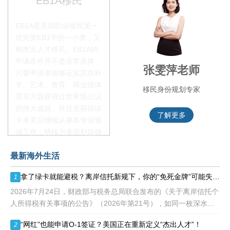
EB1A移民
EB1A是美国职业移民第一
优先类EB1中的一小类，又
称杰出人才移民。EB1A的
申请条件并不是非常具体，
叶晓飞老师
张雯萍老师
只要申请者能够证实其在科
学、艺术、教育、商业或体
移民项目首席专家
移民身份规划专家
育等方面获得过世界级公认
的伟大成就，并且在获得绿
了解更多
了解更多
卡来美后继续从事本专业领
域工作，持续为美国利益做
贡献即可。美国职业移民配
最新海外生活
额占全球移民签证配额的
28.6%，即大约4万个移民
拿了绿卡就能避税？离岸信托新规下，你的“免死金牌”可能失效了！
1
签证，都会用于满足"优
先"移民类别的申请。EB1A
2026年7月24日，财政部与税务总局联合发布的《关于离岸信托个
不需要雇主支持、不用办理
人所得税有关事项的公告》（2026年第21号），如同一枚深水炸
劳工证，也没有语言和年龄
弹，在高净值人群的财富管理圈层激起千层浪。这份文件，连同国
“网红”也能申请O-1签证？美国正在重新定义“杰出人才”！
2
等的限制，所以也愈来愈受
家税务总局配套发