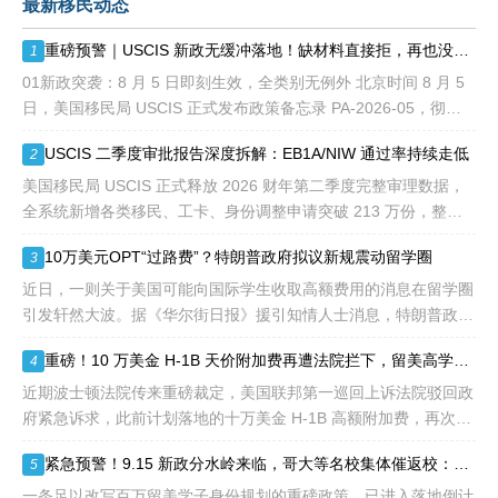
最新移民动态
额占全球移民签证配额的
28.6%，即大约4万个移民
重磅预警｜USCIS 新政无缓冲落地！缺材料直接拒，再也没有 “补件兜底”
1
签证，都会用于满足"优
先"移民类别的申请。EB1A
01新政突袭：8 月 5 日即刻生效，全类别无例外 北京时间 8 月 5
不需要雇主支持、不用办理
日，美国移民局 USCIS 正式发布政策备忘录 PA-2026-05，彻底
劳工证，也没有语言和年龄
改写移民申请审理规则： 移民官拥
USCIS 二季度审批报告深度拆解：EB1A/NIW 通过率持续走低
2
等的限制，所以也愈来愈受
到中国杰出人才的青睐。
美国移民局 USCIS 正式释放 2026 财年第二季度完整审理数据，
全系统新增各类移民、工卡、身份调整申请突破 213 万份，整体
待审积压总量已冲破 1200 万大关。 海
10万美元OPT“过路费”？特朗普政府拟议新规震动留学圈
3
近日，一则关于美国可能向国际学生收取高额费用的消息在留学圈
引发轩然大波。据《华尔街日报》援引知情人士消息，特朗普政府
正在讨论一项针对国际学生毕业后工作许可（OPT）的新方案，其
重磅！10 万美金 H-1B 天价附加费再遭法院拦下，留美高学历人才别只盯着 H1B
4
中可能包括高达10万美元
近期波士顿法院传来重磅裁定，美国联邦第一巡回上诉法院驳回政
府紧急诉求，此前计划落地的十万美金 H-1B 高额附加费，再次被
司法禁令冻结。 不少海外技术人才看到消息稍感宽慰，但
紧急预警！9.15 新政分水岭来临，哥大等名校集体催返校：旧 D/S 身份通道即将关闭
5
一条足以改写百万留美学子身份规划的重磅政策，已进入落地倒计