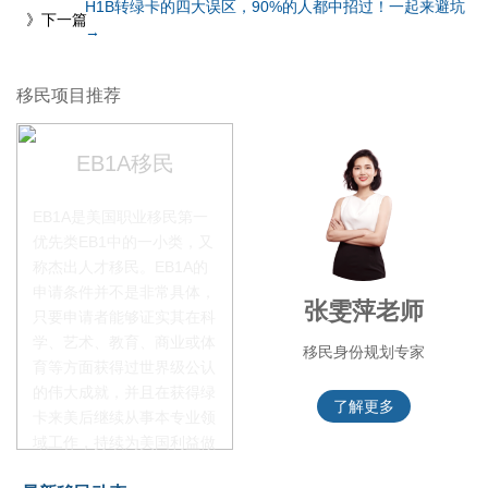
H1B转绿卡的四大误区，90%的人都中招过！一起来避坑
》下一篇
→
移民项目推荐
EB1A移民
EB1A是美国职业移民第一
优先类EB1中的一小类，又
称杰出人才移民。EB1A的
申请条件并不是非常具体，
叶晓飞老师
张雯萍老师
只要申请者能够证实其在科
学、艺术、教育、商业或体
移民项目首席专家
移民身份规划专家
育等方面获得过世界级公认
的伟大成就，并且在获得绿
了解更多
了解更多
卡来美后继续从事本专业领
域工作，持续为美国利益做
贡献即可。美国职业移民配