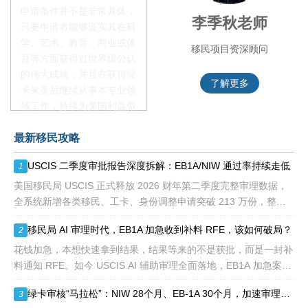
申请条件并不是非常具体，
赵锦瑞老师
李季秋老师
只要申请者能够证实其在科
学、艺术、教育、商业或体
移民项目咨询官
移民项目资深顾问
育等方面获得过世界级公认
的伟大成就，并且在获得绿
了解更多
了解更多
卡来美后继续从事本专业领
域工作，持续为美国利益做
贡献即可。美国职业移民配
最新移民攻略
额占全球移民签证配额的
28.6%，即大约4万个移民
USCIS 二季度审批报告深度拆解：EB1A/NIW 通过率持续走低
1
签证，都会用于满足"优
先"移民类别的申请。EB1A
美国移民局 USCIS 正式释放 2026 财年第二季度完整审理数据，
不需要雇主支持、不用办理
全系统新增各类移民、工卡、身份调整申请突破 213 万份，整体
劳工证，也没有语言和年龄
待审积压总量已冲破 1200 万大关。 海
移民局 AI 审理时代，EB1A 加急收到补料 RFE，该如何破局？
2
等的限制，所以也愈来愈受
到中国杰出人才的青睐。
花钱加急，本想快速拿到结果，结果等来的不是获批，而是一封补
料通知 RFE。如今 USCIS AI 辅助审理全面落地，EB1A 加急案件
触发补件的概率明显走高，很多申请人陷入焦虑：加急收到 RFE
绿卡审核“马拉松”：NIW 28个月、EB-1A 30个月，加速审理是解药吗？
3