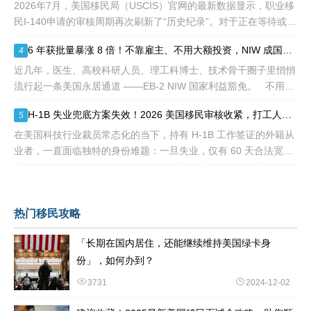
2026年7月，美国移民局（USCIS）官网的最新数据显示，职业移
民I-140申请的审核周期再次刷新了“历史纪录”。对于正在等待或计
划递交NIW（国家利益豁免）和EB-1A（杰出人才）的申请人来
6 年获批量暴涨 8 倍！不靠雇主、不用大额投资，NIW 成国内高知家庭身份规划底牌
4
说，这
近几年，医生、高校科研人员、理工科博士、技术骨干圈子里悄悄
流行起一条美国永居通道 ——EB-2 NIW 国家利益豁免。 不用提
前赴美求职、不用绑定美国雇主、无需上百万美元投资
H-1B 失业兜底方案失效！2026 美国移民审核收紧，打工人该如何守住合法身份
5
在美国科技行业裁员常态化的当下，持有 H-1B 工作签证的外籍从
业者，一直面临独特的身份难题：一旦失业，仅有 60 天合法宽限
期寻找下家。 过去数年，业内公认的稳妥补救方式，
热门移民攻略
「长期在国内居住，还能继续维持美国绿卡身
份」，如何办到？
3731
2024-12-02