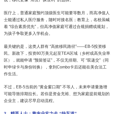
医疗上，普通家庭预约顶级医生可能要等数月，而高净值人
士能通过私人医疗服务，随时对接名医；教育上，名校虽喊
着 “综合素质优先”，但高净值家庭可通过合规捐赠或规划，
为孩子争取更多入学机会。
最关键的是，这类人群有 “高效移民路径”——EB-5投资移
民。新政下，投资80万美元起至TEA区域（乡村或高失业率
区），就能申请 “预留签证”，不仅无排期、可 “双递交”（同
时申绿卡与身份转换），拿到Combo卡后还能在美合法工
作生活。
不过，EB-5当前的 “黄金窗口期” 不等人，未来申请量激增
可能导致排期拉长。若你是资金充裕、想为家庭提前规划的
企业主，建议尽早启动流程。
2、精英人士：靠专业实力走 “快车道”