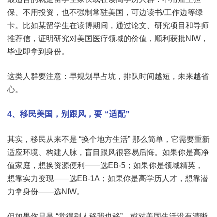
保、不用投资，也不强制常驻美国，可边读书/工作边等绿
卡。比如某留学生在读博期间，通过论文、研究项目和导师
推荐信，证明研究对美国医疗领域的价值，顺利获批NIW，
毕业即拿到身份。
这类人群要注意：早规划早占坑，排队时间越短，未来越省
心。
4、移民美国，别跟风，要 “适配”
其实，移民从来不是 “换个地方生活” 那么简单，它需要重新
适应环境、构建人脉，盲目跟风很容易后悔。如果你是高净
值家庭，想换资源便利——选EB-5；如果你是领域精英，
想靠实力变现——选EB-1A；如果你是高学历人才，想靠潜
力拿身份——选NIW。
但如果你只是 “觉得别人移我也移”，或对美国生活没有清晰