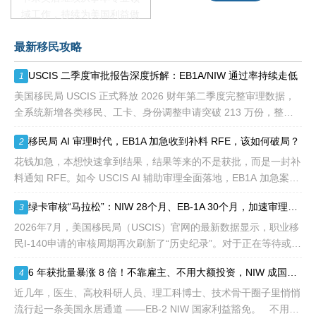
域工作，持续为美国利益做
贡献即可。美国职业移民配
最新移民攻略
额占全球移民签证配额的
28.6%，即大约4万个移民
USCIS 二季度审批报告深度拆解：EB1A/NIW 通过率持续走低
1
签证，都会用于满足"优
先"移民类别的申请。EB1A
美国移民局 USCIS 正式释放 2026 财年第二季度完整审理数据，
不需要雇主支持、不用办理
全系统新增各类移民、工卡、身份调整申请突破 213 万份，整体
劳工证，也没有语言和年龄
待审积压总量已冲破 1200 万大关。 海
移民局 AI 审理时代，EB1A 加急收到补料 RFE，该如何破局？
2
等的限制，所以也愈来愈受
到中国杰出人才的青睐。
花钱加急，本想快速拿到结果，结果等来的不是获批，而是一封补
料通知 RFE。如今 USCIS AI 辅助审理全面落地，EB1A 加急案件
触发补件的概率明显走高，很多申请人陷入焦虑：加急收到 RFE
绿卡审核“马拉松”：NIW 28个月、EB-1A 30个月，加速审理是解药吗？
3
2026年7月，美国移民局（USCIS）官网的最新数据显示，职业移
民I-140申请的审核周期再次刷新了“历史纪录”。对于正在等待或计
划递交NIW（国家利益豁免）和EB-1A（杰出人才）的申请人来
6 年获批量暴涨 8 倍！不靠雇主、不用大额投资，NIW 成国内高知家庭身份规划底牌
4
说，这
近几年，医生、高校科研人员、理工科博士、技术骨干圈子里悄悄
流行起一条美国永居通道 ——EB-2 NIW 国家利益豁免。 不用提