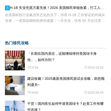
前赴美求职、不用绑定美国雇主、无需上百万美元投资
H-1B 失业兜底方案失效！2026 美国移民审核收紧，打工人该如何守住合法身份
5
在美国科技行业裁员常态化的当下，持有 H-1B 工作签证的外籍从
业者，一直面临独特的身份难题：一旦失业，仅有 60 天合法宽限
期寻找下家。 过去数年，业内公认的稳妥补救方式，
热门移民攻略
「长期在国内居住，还能继续维持美国绿卡身
份」，如何办到？
3716
2024-12-02
建议收藏！2025最新美国移民面试全攻略，助您顺
利通关~
3428
2025-06-05
干货！国内医生如何申请美国绿卡？赴美工作有哪
些选择？