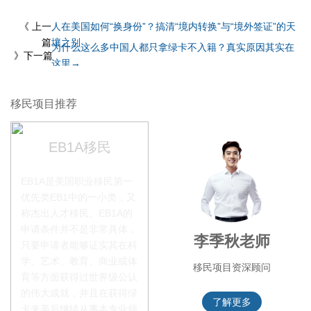
《 上一
人在美国如何“换身份”？搞清“境内转换”与“境外签证”的天
篇
壤之别
为什么这么多中国人都只拿绿卡不入籍？真实原因其实在
》下一篇
这里→
移民项目推荐
EB1A移民
EB1A是美国职业移民第一
优先类EB1中的一小类，又
称杰出人才移民。EB1A的
申请条件并不是非常具体，
赵锦瑞老师
李季秋老师
只要申请者能够证实其在科
学、艺术、教育、商业或体
移民项目咨询官
移民项目资深顾问
育等方面获得过世界级公认
的伟大成就，并且在获得绿
了解更多
了解更多
卡来美后继续从事本专业领