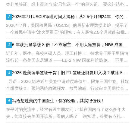
不需要雇主支持、不用办理
类赴美签证、绿卡渠道当成“只能选一个”的单选题。 要么纠结办哪
劳工证，也没有语言和年龄
种签证入境，要么盲目跟风申绿卡，最后导致：身份断层、政策冲
2026年7月USCIS审理时间大揭秘：从2.5个月到24年，你的申请要等多久？
2
等的限制，所以也愈来愈受
突、白白浪费几年
到中国杰出人才的青睐。
2026年7月，美国移民局（USCIS）的最新审理数据出炉，揭示了
一个移民申请中“冰火两重天”的现实：有人最快2.5个月就能获批，
而有人却要等待长达286.5个月——接近24年。 这份数据不仅是
6 年获批量暴涨 8 倍！不靠雇主、不用大额投资，NIW 成国内高知家庭身份规划底牌
3
一
近几年，医生、高校科研人员、理工科博士、技术骨干圈子里悄悄
流行起一条美国永居通道 ——EB-2 NIW 国家利益豁免。 不用提
前赴美求职、不用绑定美国雇主、无需上百万美元投资
2026 赴美留学签证干货｜旧 F1 签证还能复用入境？破除 5 大流传已久的签证误区
4
导语：2026 堪称近年美签申请难度峰值年，限第三国申签、社媒
全维度核查、预约系统故障频发、放号缩减、行政审查周期拉长，
大批留学生卡在抢号、等 I-20、准备面签各个环节。不少换校
写给想赴美的中国医生：你的经验，其实很值钱！
5
在平时的交流中，经常有医生朋友问：“我在国内当了这么多年大
夫，能直接去美国开诊所、看病人吗？” 说实话，答案有点扎
心：不能直接上岗。 美国的医疗体系