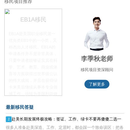
移民项目推荐
EB1A移民
EB1A是美国职业移民第一
优先类EB1中的一小类，又
称杰出人才移民。EB1A的
申请条件并不是非常具体，
赵锦瑞老师
李季秋老师
只要申请者能够证实其在科
学、艺术、教育、商业或体
移民项目咨询官
移民项目资深顾问
育等方面获得过世界级公认
的伟大成就，并且在获得绿
了解更多
了解更多
卡来美后继续从事本专业领
域工作，持续为美国利益做
贡献即可。美国职业移民配
最新移民答疑
额占全球移民签证配额的
28.6%，即大约4万个移民
赴美长期发展终极攻略：签证、工作、绿卡不要再傻傻二选一
1
签证，都会用于满足"优
先"移民类别的申请。EB1A
很多人准备赴美深造、工作、定居时，都会踩一个致命误区：把各