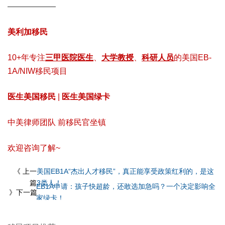
——————
美利加移民
10+年专注
三甲医院医生
、
大学教授
、
科研人员
的美国EB-
1A/NIW移民项目
医生美国移民
|
医生美国绿卡
中美律师团队 前移民官坐镇
欢迎咨询了解~
《 上一
美国EB1A“杰出人才移民”，真正能享受政策红利的，是这
篇
3类人！
EB1A申请：孩子快超龄，还敢选加急吗？一个决定影响全
》下一篇
家绿卡！