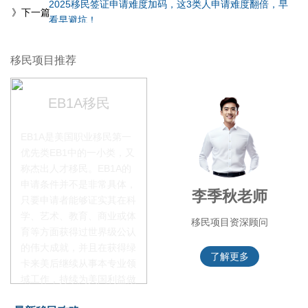
2025移民签证申请难度加码，这3类人申请难度翻倍，早
》下一篇
看早避坑！
移民项目推荐
EB1A移民
EB1A是美国职业移民第一
优先类EB1中的一小类，又
称杰出人才移民。EB1A的
申请条件并不是非常具体，
赵锦瑞老师
李季秋老师
只要申请者能够证实其在科
学、艺术、教育、商业或体
移民项目咨询官
移民项目资深顾问
育等方面获得过世界级公认
的伟大成就，并且在获得绿
了解更多
了解更多
卡来美后继续从事本专业领
域工作，持续为美国利益做
贡献即可。美国职业移民配