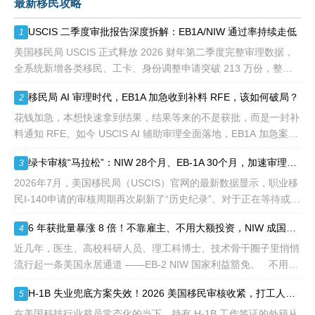
最新移民攻略
额占全球移民签证配额的
28.6%，即大约4万个移民
USCIS 二季度审批报告深度拆解：EB1A/NIW 通过率持续走低
1
签证，都会用于满足"优
先"移民类别的申请。EB1A
美国移民局 USCIS 正式释放 2026 财年第二季度完整审理数据，
不需要雇主支持、不用办理
全系统新增各类移民、工卡、身份调整申请突破 213 万份，整体
劳工证，也没有语言和年龄
待审积压总量已冲破 1200 万大关。 海
移民局 AI 审理时代，EB1A 加急收到补料 RFE，该如何破局？
2
等的限制，所以也愈来愈受
到中国杰出人才的青睐。
花钱加急，本想快速拿到结果，结果等来的不是获批，而是一封补
料通知 RFE。如今 USCIS AI 辅助审理全面落地，EB1A 加急案件
触发补件的概率明显走高，很多申请人陷入焦虑：加急收到 RFE
绿卡审核“马拉松”：NIW 28个月、EB-1A 30个月，加速审理是解药吗？
3
2026年7月，美国移民局（USCIS）官网的最新数据显示，职业移
民I-140申请的审核周期再次刷新了“历史纪录”。对于正在等待或计
划递交NIW（国家利益豁免）和EB-1A（杰出人才）的申请人来
6 年获批量暴涨 8 倍！不靠雇主、不用大额投资，NIW 成国内高知家庭身份规划底牌
4
说，这
近几年，医生、高校科研人员、理工科博士、技术骨干圈子里悄悄
流行起一条美国永居通道 ——EB-2 NIW 国家利益豁免。 不用提
前赴美求职、不用绑定美国雇主、无需上百万美元投资
H-1B 失业兜底方案失效！2026 美国移民审核收紧，打工人该如何守住合法身份
5
在美国科技行业裁员常态化的当下，持有 H-1B 工作签证的外籍从