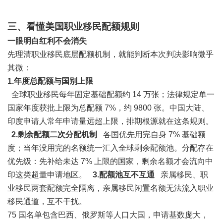
三、看懂美国职业移民配额规则
一眼明白红利不会消失
先理清职业移民底层配额机制，就能判断本次判决影响微乎
其微：
1.年度总配额与国别上限
全球职业移民每年固定基础配额约 14 万张；法律规定单一
国家年度获批上限为总配额 7%，约 9800 张。中国大陆、
印度申请人常年申请量远超上限，排期根源就在这条规则。
2.剩余配额二次分配机制
各国优先用完自身 7% 基础额
度；当年没用完的名额统一汇入全球剩余配额池。分配存在
优先级：先补给未达 7% 上限的国家，剩余名额才会流向中
印这类超量申请地区。
3.配额池互不互通
亲属移民、职
业移民两套配额完全隔离，亲属移民闲置名额无法流入职业
移民通道，互不干扰。
75 国名单包含巴西、俄罗斯等人口大国，申请基数庞大，