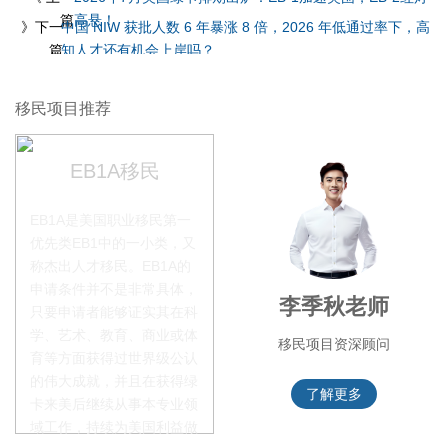
篇
高悬！
》下一
中国 NIW 获批人数 6 年暴涨 8 倍，2026 年低通过率下，高
篇
知人才还有机会上岸吗？
移民项目推荐
EB1A移民
EB1A是美国职业移民第一
优先类EB1中的一小类，又
称杰出人才移民。EB1A的
申请条件并不是非常具体，
赵锦瑞老师
李季秋老师
只要申请者能够证实其在科
学、艺术、教育、商业或体
移民项目咨询官
移民项目资深顾问
育等方面获得过世界级公认
的伟大成就，并且在获得绿
了解更多
了解更多
卡来美后继续从事本专业领
域工作，持续为美国利益做