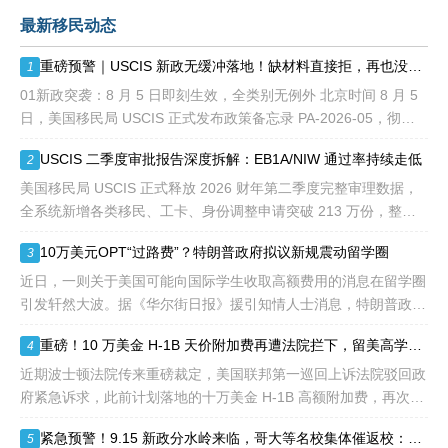
贡献即可。美国职业移民配
最新移民动态
额占全球移民签证配额的
28.6%，即大约4万个移民
重磅预警｜USCIS 新政无缓冲落地！缺材料直接拒，再也没有 “补件兜底”
1
签证，都会用于满足"优
先"移民类别的申请。EB1A
01新政突袭：8 月 5 日即刻生效，全类别无例外 北京时间 8 月 5
不需要雇主支持、不用办理
日，美国移民局 USCIS 正式发布政策备忘录 PA-2026-05，彻底
劳工证，也没有语言和年龄
改写移民申请审理规则： 移民官拥
USCIS 二季度审批报告深度拆解：EB1A/NIW 通过率持续走低
2
等的限制，所以也愈来愈受
到中国杰出人才的青睐。
美国移民局 USCIS 正式释放 2026 财年第二季度完整审理数据，
全系统新增各类移民、工卡、身份调整申请突破 213 万份，整体
待审积压总量已冲破 1200 万大关。 海
10万美元OPT“过路费”？特朗普政府拟议新规震动留学圈
3
近日，一则关于美国可能向国际学生收取高额费用的消息在留学圈
引发轩然大波。据《华尔街日报》援引知情人士消息，特朗普政府
正在讨论一项针对国际学生毕业后工作许可（OPT）的新方案，其
重磅！10 万美金 H-1B 天价附加费再遭法院拦下，留美高学历人才别只盯着 H1B
4
中可能包括高达10万美元
近期波士顿法院传来重磅裁定，美国联邦第一巡回上诉法院驳回政
府紧急诉求，此前计划落地的十万美金 H-1B 高额附加费，再次被
司法禁令冻结。 不少海外技术人才看到消息稍感宽慰，但
紧急预警！9.15 新政分水岭来临，哥大等名校集体催返校：旧 D/S 身份通道即将关闭
5