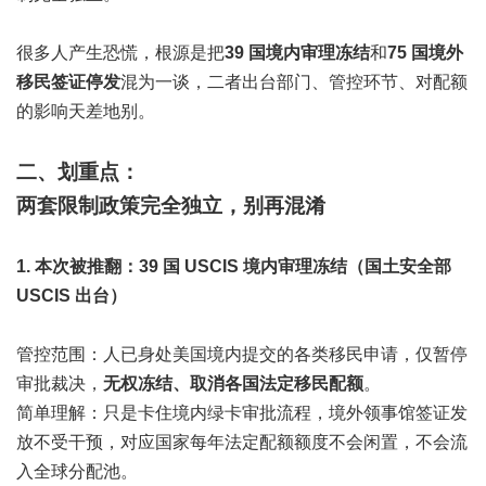
很多人产生恐慌，根源是把
39 国境内审理冻结
和
75 国境外
移民签证停发
混为一谈，二者出台部门、管控环节、对配额
的影响天差地别。
二、划重点：
两套限制政策完全独立，别再混淆
1. 本次被推翻：39 国 USCIS 境内审理冻结（国土安全部
USCIS 出台）
管控范围：人已身处美国境内提交的各类移民申请，仅暂停
审批裁决，
无权冻结、取消各国法定移民配额
。
简单理解：只是卡住境内绿卡审批流程，境外领事馆签证发
放不受干预，对应国家每年法定配额额度不会闲置，不会流
入全球分配池。