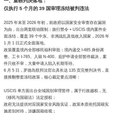
一、重磅判决落地：
仅执行 5 个月的 39 国审理冻结被判违法
2025 年末至 2026 年初，前政府以国家安全审查存在漏洞
为由，出台两套联动限制：旅行禁令 + USCIS 境内案件全
面冻结，覆盖 39 个中东、非洲战乱及低收入国家，2026 年
1 月 1 日正式全面落地。
政策覆盖境内全部移民福利审批：境内递交 I-485 身份调
整、工卡 I-765、入籍 N-400、庇护申请全部暂停裁决，案
件只收不审，大量申请人陷入长期等待。
6 月 5 日，罗德岛联邦法官出具长达 135 页完整判决书，直
接推翻整套冻结政策，核心裁定要点清晰：
USCIS 单方面出台全域国别审理暂停，属于行政越权，无
《移民与国籍法》法定授权；
政府无法提供对应国家安全风险实证，政策本质依托国籍实
施差别对待，涉嫌国籍歧视；