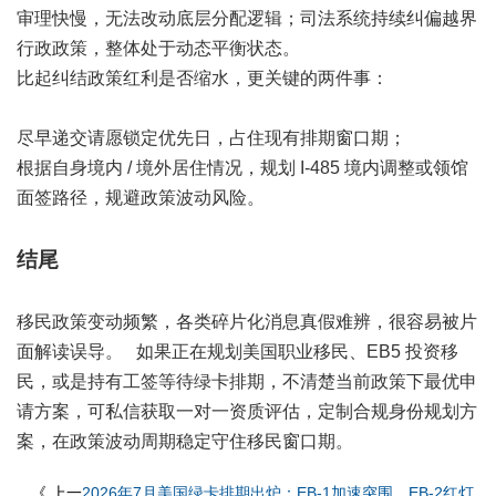
审理快慢，无法改动底层分配逻辑；司法系统持续纠偏越界
行政政策，整体处于动态平衡状态。
比起纠结政策红利是否缩水，更关键的两件事：
尽早递交请愿锁定优先日，占住现有排期窗口期；
根据自身境内 / 境外居住情况，规划 I-485 境内调整或领馆
面签路径，规避政策波动风险。
结尾
移民政策变动频繁，各类碎片化消息真假难辨，很容易被片
面解读误导。 如果正在规划美国职业移民、EB5 投资移
民，或是持有工签等待绿卡排期，不清楚当前政策下最优申
请方案，可私信获取一对一资质评估，定制合规身份规划方
案，在政策波动周期稳定守住移民窗口期。
《 上一
2026年7月美国绿卡排期出炉：EB-1加速突围，EB-2红灯