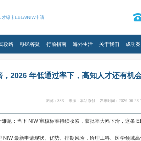
才绿卡EB1A/NIW申请
民攻略
移民答疑
行前指南
海外生活
关于我们
成功案
8 倍，2026 年低通过率下，高知人才还有机
浏览：383
来源：本站原创
发布时间：2026-06-23 1
题：当下 NIW 审核标准持续收紧，获批率大幅下滑，这条 EB
 NIW 最新申请现状、优势、排期风险，给理工科、医学领域高