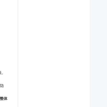
强。
的隐
.整体