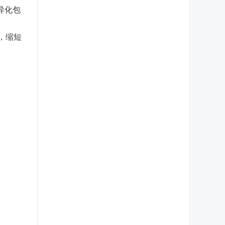
异化包
，缩短