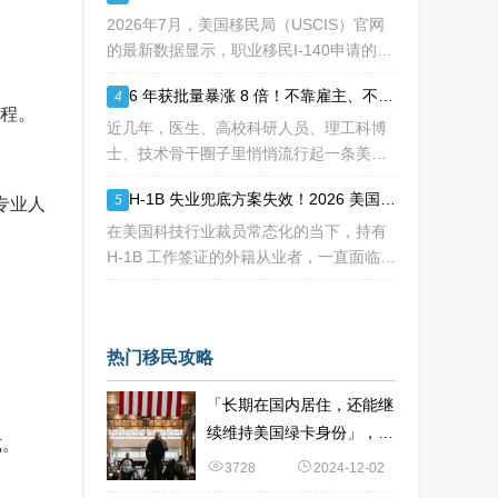
请人陷入焦虑：加急收到 RFE
2026年7月，美国移民局（USCIS）官网
的最新数据显示，职业移民I-140申请的审
核周期再次刷新了“历史纪录”。对于正在
6 年获批量暴涨 8 倍！不靠雇主、不用大额投资，NIW 成国内高知家庭身份规划底牌
4
等待或计划递交NIW（国家利益豁免）和
流程。
EB-1A（杰出人才）的申请人来说，这
近几年，医生、高校科研人员、理工科博
士、技术骨干圈子里悄悄流行起一条美国
永居通道 ——EB-2 NIW 国家利益豁免。
H-1B 失业兜底方案失效！2026 美国移民审核收紧，打工人该如何守住合法身份
5
专业人
不用提前赴美求职、不用绑定美国雇主、
无需上百万美元投资
在美国科技行业裁员常态化的当下，持有
H-1B 工作签证的外籍从业者，一直面临独
特的身份难题：一旦失业，仅有 60 天合
法宽限期寻找下家。 过去数年，业内公
认的稳妥补救方式，
热门移民攻略
「长期在国内居住，还能继
续维持美国绿卡身份」，如
式。
何办到？
3728
2024-12-02