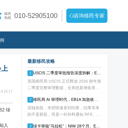
移民
010-52905100
咨询移民专家
热线
例
最新移民攻略
会上
USCIS 二季度审批报告深度拆解：EB1A/NIW 通过率持续走低
1
美国移民局 USCIS 正式释放 2026 财年第
二季度完整审理数据，全系统新增各类移
4:15:17
民、工卡、身份调整申请突破 213 万份，
移民局 AI 审理时代，EB1A 加急收到补料 RFE，该如何破局？
2
整体待审积压总量已冲破 1200 万大关。
海
花钱加急，本想快速拿到结果，结果等来
2 绿
的不是获批，而是一封补料通知 RFE。如
今 USCIS AI 辅助审理全面落地，EB1A 加
知人
绿卡审核“马拉松”：NIW 28个月、EB-1A 30个月，加速审理是解药吗？
3
急案件触发补件的概率明显走高，很多申