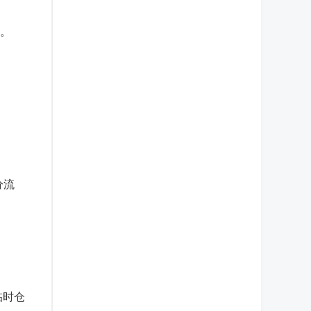
源。
分流
临时仓