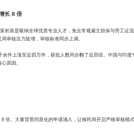
长 8 倍
别，政策初衷是吸纳全球优质专业人才，免去常规雇主担保与劳工证
民局审核压力陡增，审核标准同步上调。
交总量从八千余件上涨至近四万件，获批人数同步翻了近四倍。中国与印度
核心原因。
规模直接翻 8 倍。大量背景同质化的申请涌入，让移民局开启严格审核模