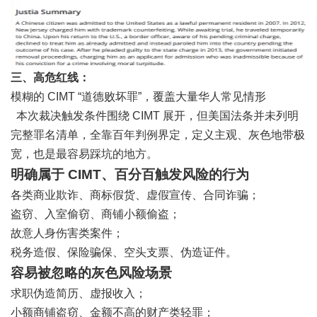
三、高危红线：
模糊的 CIMT “道德败坏罪”，覆盖大量华人常见情形
本次裁决触发条件围绕 CIMT 展开，但美国法条并未列明
完整罪名清单，全靠百年判例界定，定义主观、灰色地带极
宽，也是最容易踩坑的地方。
明确属于 CIMT、百分百触发风险的行为
各类商业欺诈、商标假货、虚假宣传、合同诈骗；
盗窃、入室偷窃、商铺小额偷盗；
故意人身伤害类案件；
税务造假、保险骗保、空头支票、伪造证件。
容易被忽略的灰色风险场景
求职伪造简历、虚报收入；
小额商铺盗窃、金额不高的财产类轻罪；