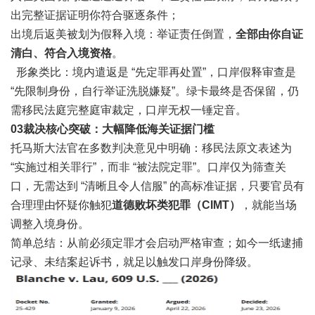
出完整证据证明你符合驱逐条件；
出境后返美被划为假释入境：举证责任倒置，
全部由你自证
清白、符合入境资格
。
形象类比：境内遣返是 “先定罪再处置”，口岸假释审查是
“先限制身份，自行举证洗脱嫌疑”。绿卡最终是否保留，仍
需移民法庭完整庭审裁定，口岸无权一锤定音。
0
3
裁决核心突破：大幅降低海关证据门槛
托马斯大法官在多数判决意见中明确：移民法原文表述为
“实施过相关罪行”，而非 “被法院定罪”。口岸仅为筛查关
口，无需达到 “清晰且令人信服” 的高标准证据，只要官员有
合理理由怀疑你触犯
道
德败坏类犯罪（CIMT）
，就能当场
调整入境身份。
简单总结：从前必须定罪才会启动严格审查；如今一纸逮捕
记录、未结案起诉书，就足以触发口岸身份降级。