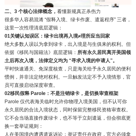
二、3 个核心法律概念，
看懂新规真正杀伤力
很多华人容易混淆 “假释入境、绿卡作废、遣返程序” 三者，
这里一次性理清底层逻辑：
0
1
关键认知误区：绿卡出境再入境≠理所应当回家
绝大多数人误以为拿到绿卡，出入境是与生俱来的权利。但
依据《移民与国籍法》底层逻辑：
所有永久居民离开美国领
土后再次入境，法律定义均为 “寻求入境的申请人”。
平时快速通关、免深度核查，只是海关给予永久居民的便利
惯例，并非法定绝对权利。一旦触发法定不予入境情形，官
员可直接启动深度审查。
0
2
移民假释 Parole：不是注销绿卡，是切换审查框架
Parole 仅代表海关临时允许你物理入境美国，但不认可你
永久居民的合法入境状态，同时保留完整移民资格审查权。
它不会当场直接作废绿卡，也不等于立刻遣返，但会彻底更
换一套举证规则：
人在美国境内遭遇遣返诉讼：举证责任在政府，官方必须拿