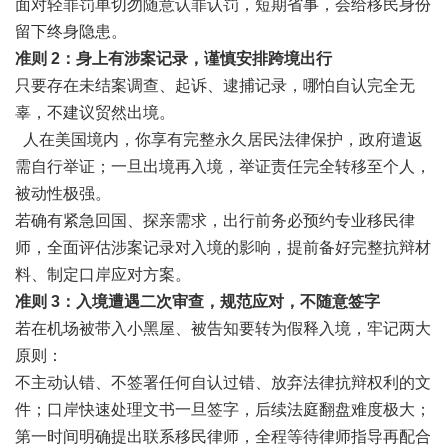
面对轻罪罚单切勿随意认罪认罚，短期省事，会给移民身份
留下终身隐患。
准则 2：身上有涉案记录，谨慎安排跨境出行
只要存在未结案调查、起诉、逮捕记录，哪怕自认完全无
辜，不建议贸然出境。
人在美国境内，你享有完整永久居民法律保护，政府遣返
需自行举证；一旦出境再入境，举证责任完全转移至个人，
被动性极强。
若确有紧急回国、探亲需求，出行前务必预约专业移民律
师，全面评估涉案记录对入境的影响，提前备好完整抗辩材
料、制定口岸应对方案。
准则 3：入境遭遇二次审查，规范应对，不随意签字
若在机场被带入小黑屋、被告知要转为假释入境，牢记两大
原则：
不主动认错、不签署任何自认过错、放弃法律抗辩权利的文
件；口岸快速处理文书一旦签字，后续法庭翻盘难度极大；
第一时间明确提出联系移民律师，全程等待律师指导再配合