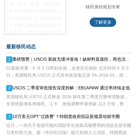
学、艺术、教育、商业或体
移民项目首席专家
移民身份规划专家
育等方面获得过世界级公认
的伟大成就，并且在获得绿
了解更多
了解更多
卡来美后继续从事本专业领
域工作，持续为美国利益做
贡献即可。美国职业移民配
最新移民动态
额占全球移民签证配额的
28.6%，即大约4万个移民
重磅预警｜USCIS 新政无缓冲落地！缺材料直接拒，再也没有 “补件兜底”
1
签证，都会用于满足"优
先"移民类别的申请。EB1A
01新政突袭：8 月 5 日即刻生效，全类别无例外 北京时间 8 月 5
不需要雇主支持、不用办理
日，美国移民局 USCIS 正式发布政策备忘录 PA-2026-05，彻底
劳工证，也没有语言和年龄
改写移民申请审理规则： 移民官拥
USCIS 二季度审批报告深度拆解：EB1A/NIW 通过率持续走低
2
等的限制，所以也愈来愈受
到中国杰出人才的青睐。
美国移民局 USCIS 正式释放 2026 财年第二季度完整审理数据，
全系统新增各类移民、工卡、身份调整申请突破 213 万份，整体
待审积压总量已冲破 1200 万大关。 海
10万美元OPT“过路费”？特朗普政府拟议新规震动留学圈
3
近日，一则关于美国可能向国际学生收取高额费用的消息在留学圈
引发轩然大波。据《华尔街日报》援引知情人士消息，特朗普政府