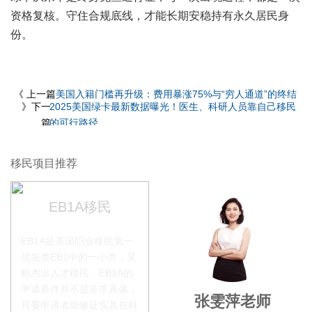
资格复核。守住合规底线，才能长期安稳持有永久居民身
份。
《 上一篇
美国入籍门槛再升级：费用暴涨75%与“穷人通道”的终结
》下一
2025美国绿卡最新数据曝光！医生、科研人员靠自己移民
篇
的可行路径
移民项目推荐
EB1A移民
EB1A是美国职业移民第一
优先类EB1中的一小类，又
称杰出人才移民。EB1A的
申请条件并不是非常具体，
叶晓飞老师
张雯萍老师
只要申请者能够证实其在科