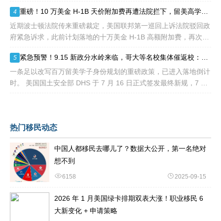
正在讨论一项针对国际学生毕业后工作许可（OPT）的新方案，其
重磅！10 万美金 H-1B 天价附加费再遭法院拦下，留美高学历人才别只盯着 H1B
4
中可能包括高达10万美元
近期波士顿法院传来重磅裁定，美国联邦第一巡回上诉法院驳回政
府紧急诉求，此前计划落地的十万美金 H-1B 高额附加费，再次被
司法禁令冻结。 不少海外技术人才看到消息稍感宽慰，但
紧急预警！9.15 新政分水岭来临，哥大等名校集体催返校：旧 D/S 身份通道即将关闭
5
一条足以改写百万留美学子身份规划的重磅政策，已进入落地倒计
时。 美国国土安全部 DHS 于 7 月 16 日正式签发最终新规，7 月
17 日文件公示于《联邦公报》，60 天后，也就是2026
热门移民动态
中国人都移民去哪儿了？数据大公开，第一名绝对
想不到
6158
2025-09-15
2026 年 1 月美国绿卡排期双表大涨！职业移民 6
大新变化 + 申请策略