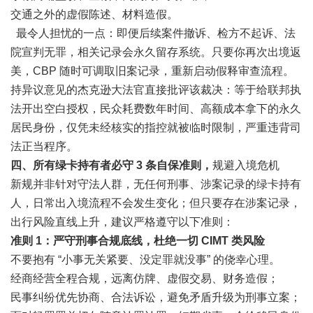
交通之外的虚假陈述、材料造假。
最令人担忧的一点：即便后续案件撤诉、检方不起诉、法
院宣判无罪，相关记录会永久留存系统。只要你再次出境返
美，CBP 随时可调取旧案记录，重新启动假释审查流程。
持异议意见的杰克逊大法官直接批评该裁决：等于给联邦执
法开出空白授权，民众耗费数年时间、高额成本拿下的永久
居民身份，仅凭未经核实的指控就被临时限制，严重违背司
法正当程序。
四、所有绿卡持有者必守 3 条自保准则，
规避入境危机
新规并非针对守法人群，无任何刑事、涉案记录的绿卡持有
人，日常出入境流程不会发生变化；但只要存在涉案记录，
出行风险直线上升，建议严格遵守以下准则：
准则 1：严守刑事合规底线，杜绝一切 CIMT 类风险
不要抱有 “小事无关紧要、没定罪就没事” 的侥幸心理。
经商经营全程合规，远离仿牌、虚假交易、财务造假；
民事纠纷优先协商、合法诉讼，避免矛盾升级为刑事立案；