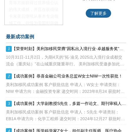
育等方面获得过世界级公认
的伟大成就，并且在获得绿
了解更多
了解更多
卡来美后继续从事本专业领
域工作，持续为美国利益做
贡献即可。美国职业移民配
最新成功案例
额占全球移民签证配额的
28.6%，即大约4万个移民
【荣誉时刻】美利加移民荣膺“因私出入境行业·卓越服务奖”！恭贺2025出入境行业成都交流会（重庆站）圆满落幕！
1
签证，都会用于满足"优
先"移民类别的申请。EB1A
10月31日-11月2日，为期4天的“拓·渝见 2025出入境行业成都交
不需要雇主支持、不用办理
流会（重庆站）”在山城重庆隆重举行。 美利加移民受邀参加此次
劳工证，也没有语言和年龄
峰会，并荣获“因私出入境行业·卓越服务奖”！ 2
【成功案例】恭喜金融公司业务总监W女士NIW一次性获批！
2
等的限制，所以也愈来愈受
到中国杰出人才的青睐。
美利加移民成功案例 客户获批信息 申请人：W女士 申请类别：
NIW 申请方向：金融投资专家 递交时间：2023年8月24 获批时
间：2024年3月23日 评估及申请点
【成功案例】大学副教授S先生，多篇一作论文、期刊审稿人、国家级项目，EB1A加急一次性获批！
3
美利加移民成功案例 客户获批信息 申请人：S先生 申请类别：
EB1A 申请方向：化学工程师 递交时间：2024年12月27 获批时
间：2025年1月18日 评估及申请
【成功案例】医学科学家Z女士，担任副主任医师、医疗协会委员，多篇课题论文，EB1A平递一次性获批！
4