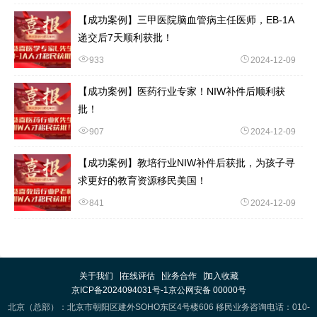
【成功案例】三甲医院脑血管病主任医师，EB-1A
递交后7天顺利获批！
933
2024-12-09
【成功案例】医药行业专家！NIW补件后顺利获
批！
907
2024-12-09
【成功案例】教培行业NIW补件后获批，为孩子寻
求更好的教育资源移民美国！
841
2024-12-09
关于我们
在线评估
业务合作
加入收藏
京ICP备2024094031号-1
京公网安备 00000号
北京（总部）：北京市朝阳区建外SOHO东区4号楼606 移民业务咨询电话：010-