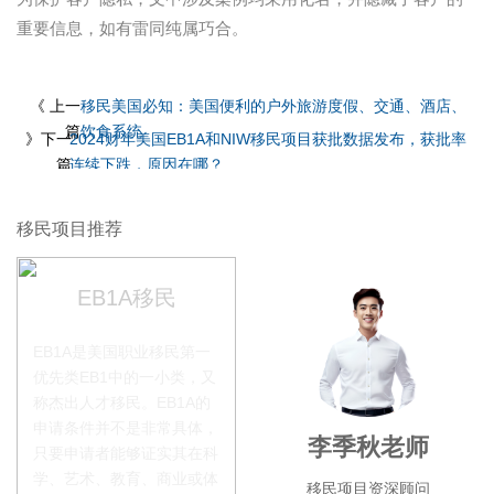
重要信息，如有雷同纯属巧合。
《 上一
移民美国必知：美国便利的户外旅游度假、交通、酒店、
篇
饮食系统
》下一
2024财年美国EB1A和NIW移民项目获批数据发布，获批率
篇
连续下跌，原因在哪？
移民项目推荐
EB1A移民
EB1A是美国职业移民第一
优先类EB1中的一小类，又
称杰出人才移民。EB1A的
申请条件并不是非常具体，
赵锦瑞老师
李季秋老师
叶
只要申请者能够证实其在科
学、艺术、教育、商业或体
移民项目咨询官
移民项目资深顾问
移