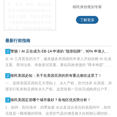
学、艺术、教育、商业或体
移民项目首席专家
移民身份规划专家
育等方面获得过世界级公认
的伟大成就，并且在获得绿
了解更多
了解更多
卡来美后继续从事本专业领
域工作，持续为美国利益做
贡献即可。美国职业移民配
最新行前指南
额占全球移民签证配额的
28.6%，即大约4万个移民
警惕！AI 正在成为 EB-1A 申请的 “隐形陷阱”，90% 申请人踩雷却不知
1
签证，都会用于满足"优
先"移民类别的申请。EB1A
在 AI 工具普及的当下，越来越多美国移民申请人开始依赖 AI 生成
不需要雇主支持、不用办理
文案、查询法条、准备面试答案。看似高效便捷的 "降本神器"，实
劳工证，也没有语言和年龄
则可能成为 EB-1A、NIW 申请路上的致命障碍。 美利加
移民美国必知：关于在美国买房的所有重点都在这里了！
2
等的限制，所以也愈来愈受
到中国杰出人才的青睐。
一、选择美国买房的五大理由 1、永久产权，世代传承 在美国，房
屋实行私有制且拥有永久产权。这意味着一旦你完成购房过户手
续，那房子、房子上方的天空以及下方的土地，就永远属于你，真
移民美国定居哪个城市最好？各地区优劣势分析！
3
正实现资产的长久
1、加州：阳光海岸，四季如春 在众多适合居住的美国州中，加州
无疑是一颗璀璨的明珠。这里的气温仿佛是被大自然精心调控的，