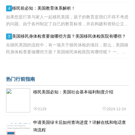
一年四季都宜人无比。尤其是南部和中部海岸地区，夏季气温通常
移民前必知：美国教育体系解析！
4
能保持在30度以下
如果您是打算与家人一起移民美国，孩子的教育是我们不得不考虑
的问题。由于各州制定了自己的教育标准，并在构建和资助公立学
校方面发挥着重要作用，因此学校的运作方式和达到的标准存在很
美国移民身体检查要做哪些方面？美国移民体检医院有哪些？
5
大差异。作为外籍人士，
在移民美国的流程中，有一项关于移民体检的项目，那么，美国移
民身体检查要做哪些方面？美国移民体检医院有哪些呢？ 一、美
国移民身体检查要做哪些方面？ 1、普通体检：包括眼睛、耳朵、
鼻子
热门行前指南
移民美国必知：美国社会基本福利制度介绍
2129
2024-12-24
申请美国绿卡后如何查询进度？详解在线和电话查
询流程