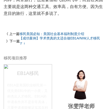
主要就是这两种交通工具。效率高，自有方便。因为生
意目的旅行，这里就不多说了。
《 上一篇
移民美国必知：美国社会基本福利制度介绍
【成功案例】学术类真的太适合做EB1A/NIW人才移民
》下一篇
了！
移民项目推荐
EB1A移民
EB1A是美国职业移民第一
优先类EB1中的一小类，又
称杰出人才移民。EB1A的
申请条件并不是非常具体，
叶晓飞老师
张雯萍老师
只要申请者能够证实其在科