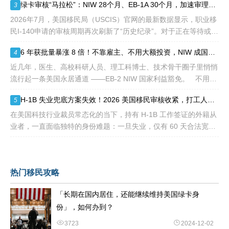
绿卡审核“马拉松”：NIW 28个月、EB-1A 30个月，加速审理是解药吗？
3
2026年7月，美国移民局（USCIS）官网的最新数据显示，职业移
民I-140申请的审核周期再次刷新了“历史纪录”。对于正在等待或计
划递交NIW（国家利益豁免）和EB-1A（杰出人才）的申请人来
6 年获批量暴涨 8 倍！不靠雇主、不用大额投资，NIW 成国内高知家庭身份规划底牌
4
说，这
近几年，医生、高校科研人员、理工科博士、技术骨干圈子里悄悄
流行起一条美国永居通道 ——EB-2 NIW 国家利益豁免。 不用提
前赴美求职、不用绑定美国雇主、无需上百万美元投资
H-1B 失业兜底方案失效！2026 美国移民审核收紧，打工人该如何守住合法身份
5
在美国科技行业裁员常态化的当下，持有 H-1B 工作签证的外籍从
业者，一直面临独特的身份难题：一旦失业，仅有 60 天合法宽限
期寻找下家。 过去数年，业内公认的稳妥补救方式，
热门移民攻略
「长期在国内居住，还能继续维持美国绿卡身
份」，如何办到？
3723
2024-12-02