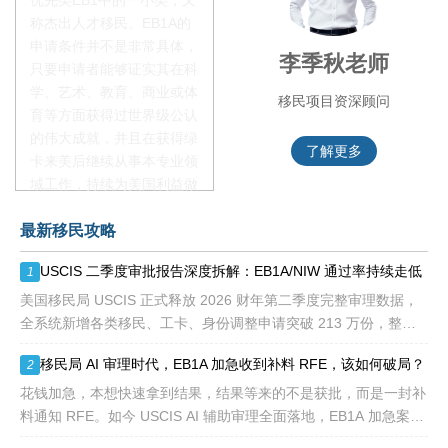
优先类EB1中的一小类，又
称杰出人才移民。EB1A的
申请条件并不是非常具体，
赵锦瑞老师
李季秋老师
只要申请者能够证实其在科
学、艺术、教育、商业或体
移民项目咨询官
移民项目资深顾问
育等方面获得过世界级公认
的伟大成就，并且在获得绿
了解更多
了解更多
卡来美后继续从事本专业领
域工作，持续为美国利益做
贡献即可。美国职业移民配
最新移民攻略
额占全球移民签证配额的
28.6%，即大约4万个移民
USCIS 二季度审批报告深度拆解：EB1A/NIW 通过率持续走低
1
签证，都会用于满足"优
先"移民类别的申请。EB1A
美国移民局 USCIS 正式释放 2026 财年第二季度完整审理数据，
不需要雇主支持、不用办理
全系统新增各类移民、工卡、身份调整申请突破 213 万份，整体
劳工证，也没有语言和年龄
待审积压总量已冲破 1200 万大关。 海
移民局 AI 审理时代，EB1A 加急收到补料 RFE，该如何破局？
2
等的限制，所以也愈来愈受
到中国杰出人才的青睐。
花钱加急，本想快速拿到结果，结果等来的不是获批，而是一封补
料通知 RFE。如今 USCIS AI 辅助审理全面落地，EB1A 加急案件
触发补件的概率明显走高，很多申请人陷入焦虑：加急收到 RFE