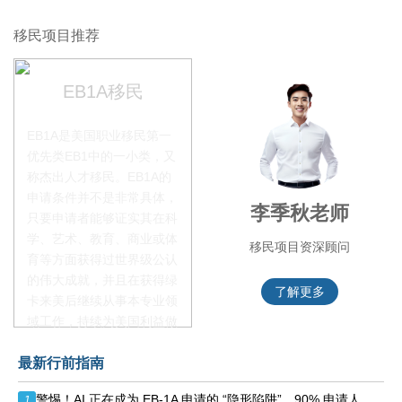
移民项目推荐
EB1A移民
EB1A是美国职业移民第一
优先类EB1中的一小类，又
称杰出人才移民。EB1A的
申请条件并不是非常具体，
锦瑞老师
李季秋老师
叶晓
只要申请者能够证实其在科
学、艺术、教育、商业或体
项目咨询官
移民项目资深顾问
移民项
育等方面获得过世界级公认
的伟大成就，并且在获得绿
解更多
了解更多
了
卡来美后继续从事本专业领
域工作，持续为美国利益做
贡献即可。美国职业移民配
最新行前指南
额占全球移民签证配额的
28.6%，即大约4万个移民
警惕！AI 正在成为 EB-1A 申请的 “隐形陷阱”，90% 申请人踩雷却不知
1