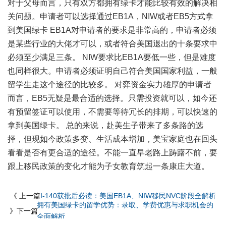
对于父母而言，只有双方都拥有绿卡才能比较有效的解决相
关问题。申请者可以选择通过EB1A，NIW或者EB5方式拿
到美国绿卡 EB1A对申请者的要求是非常高的，申请者必须
是某些行业的大佬才可以，或者符合美国退出的十条要求中
必须至少满足三条。 NIW要求比EB1A要低一些，但是难度
也同样很大。申请者必须证明自己符合美国国家利益，一般
留学生走这个途径的比较多。 对弈资金实力雄厚的申请者
而言，EB5无疑是最合适的选择。只需投资就可以，如今还
有预留签证可以使用，不需要等待冗长的排期，可以快速的
拿到美国绿卡。 总的来说，赴美生子带来了多条路的选
择，但现如今政策多变、生活成本增加，美宝家庭也在回头
看看是否有更合适的途径。不能一直早老路上踌躇不前，要
跟上移民政策的变化才能为子女教育筑起一条康庄大道。
《 上一篇
I-140获批后必读：美国EB1A、NIW移民NVC阶段全解析
拥有美国绿卡的留学优势：录取、学费优惠与求职机会的
》下一篇
全面解析