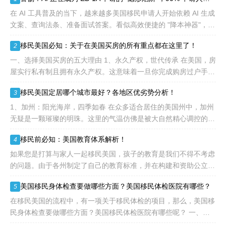
签证，都会用于满足"优
先"移民类别的申请。EB1A
在 AI 工具普及的当下，越来越多美国移民申请人开始依赖 AI 生成
不需要雇主支持、不用办理
文案、查询法条、准备面试答案。看似高效便捷的 "降本神器"，实
劳工证，也没有语言和年龄
则可能成为 EB-1A、NIW 申请路上的致命障碍。 美利加
移民美国必知：关于在美国买房的所有重点都在这里了！
2
等的限制，所以也愈来愈受
到中国杰出人才的青睐。
一、选择美国买房的五大理由 1、永久产权，世代传承 在美国，房
屋实行私有制且拥有永久产权。这意味着一旦你完成购房过户手
续，那房子、房子上方的天空以及下方的土地，就永远属于你，真
移民美国定居哪个城市最好？各地区优劣势分析！
3
正实现资产的长久
1、加州：阳光海岸，四季如春 在众多适合居住的美国州中，加州
无疑是一颗璀璨的明珠。这里的气温仿佛是被大自然精心调控的，
一年四季都宜人无比。尤其是南部和中部海岸地区，夏季气温通常
移民前必知：美国教育体系解析！
4
能保持在30度以下
如果您是打算与家人一起移民美国，孩子的教育是我们不得不考虑
的问题。由于各州制定了自己的教育标准，并在构建和资助公立学
校方面发挥着重要作用，因此学校的运作方式和达到的标准存在很
美国移民身体检查要做哪些方面？美国移民体检医院有哪些？
5
大差异。作为外籍人士，
在移民美国的流程中，有一项关于移民体检的项目，那么，美国移
民身体检查要做哪些方面？美国移民体检医院有哪些呢？ 一、美
国移民身体检查要做哪些方面？ 1、普通体检：包括眼睛、耳朵、