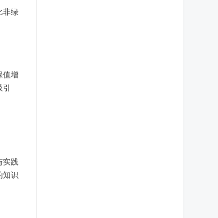
比非绿
保值增
吸引
与实践
的知识