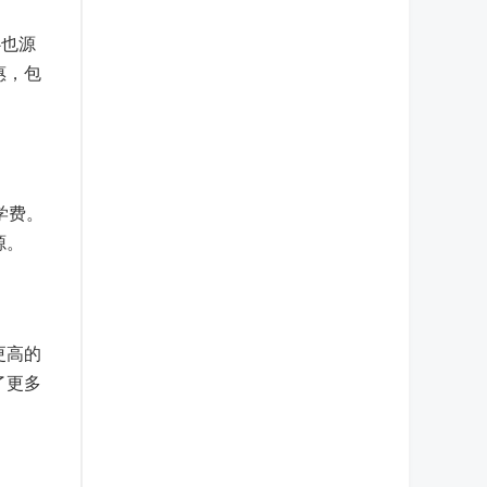
心也源
惠，包
学费。
源。
更高的
了更多