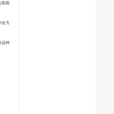
为美国
。
和全方
验这种