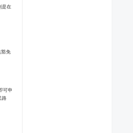
别是在
益豁免
即可申
民路