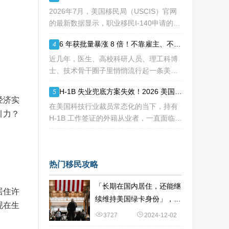
请人陷入焦虑：加急收到 RFE
2026年7月，美国移民局（USCIS）官网
的最新数据显示，职业移民I-140申请的审
核周期再次刷新了“历史纪录”。对于正在
6 年获批量暴涨 8 倍！不靠雇主、不用大额投资，NIW 成国内高知家庭身份规划底牌
4
等待或计划递交NIW（国家利益豁免）和
EB-1A（杰出人才）的申请人来说，这
近几年，医生、高校科研人员、理工科博
士、技术骨干圈子里悄悄流行起一条美国
永居通道 ——EB-2 NIW 国家利益豁免。
H-1B 失业兜底方案失效！2026 美国移民审核收紧，打工人该如何守住合法身份
5
不用提前赴美求职、不用绑定美国雇主、
经济实
无需上百万美元投资
在美国科技行业裁员常态化的当下，持有
引力？
H-1B 工作签证的外籍从业者，一直面临独
特的身份难题：一旦失业，仅有 60 天合
法宽限期寻找下家。 过去数年，业内公
认的稳妥补救方式，
热门移民攻略
「长期在国内居住，还能继
居住许
续维持美国绿卡身份」，如
现在生
何办到？
3727
2024-12-02