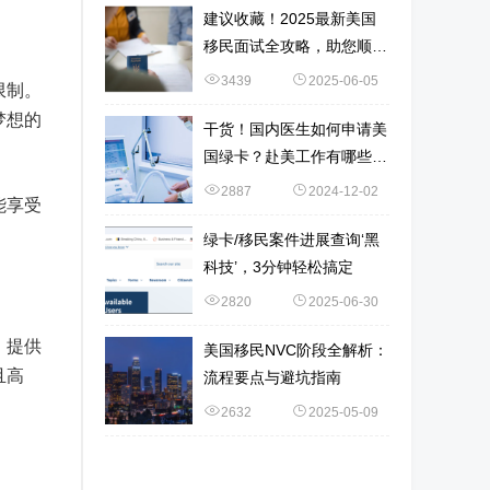
建议收藏！2025最新美国
移民面试全攻略，助您顺利
通关~
3439
2025-06-05
限制。
梦想的
干货！国内医生如何申请美
国绿卡？赴美工作有哪些选
择？
2887
2024-12-02
能享受
绿卡/移民案件进展查询‘黑
科技’，3分钟轻松搞定
2820
2025-06-30
，提供
美国移民NVC阶段全解析：
且高
流程要点与避坑指南
2632
2025-05-09