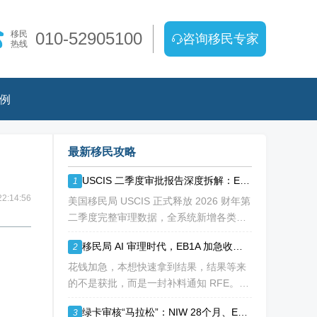
移民
010-52905100
咨询移民专家
热线
例
最新移民攻略
USCIS 二季度审批报告深度拆解：EB1A/NIW 通过率持续走低
1
2:14:56
美国移民局 USCIS 正式释放 2026 财年第
二季度完整审理数据，全系统新增各类移
民、工卡、身份调整申请突破 213 万份，
移民局 AI 审理时代，EB1A 加急收到补料 RFE，该如何破局？
2
整体待审积压总量已冲破 1200 万大关。
海
花钱加急，本想快速拿到结果，结果等来
的不是获批，而是一封补料通知 RFE。如
今 USCIS AI 辅助审理全面落地，EB1A 加
绿卡审核“马拉松”：NIW 28个月、EB-1A 30个月，加速审理是解药吗？
3
急案件触发补件的概率明显走高，很多申