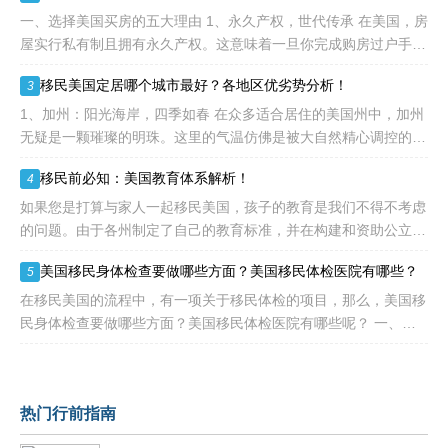
到中国杰出人才的青睐。
一、选择美国买房的五大理由 1、永久产权，世代传承 在美国，房
屋实行私有制且拥有永久产权。这意味着一旦你完成购房过户手
续，那房子、房子上方的天空以及下方的土地，就永远属于你，真
移民美国定居哪个城市最好？各地区优劣势分析！
3
正实现资产的长久
1、加州：阳光海岸，四季如春 在众多适合居住的美国州中，加州
无疑是一颗璀璨的明珠。这里的气温仿佛是被大自然精心调控的，
一年四季都宜人无比。尤其是南部和中部海岸地区，夏季气温通常
移民前必知：美国教育体系解析！
4
能保持在30度以下
如果您是打算与家人一起移民美国，孩子的教育是我们不得不考虑
的问题。由于各州制定了自己的教育标准，并在构建和资助公立学
校方面发挥着重要作用，因此学校的运作方式和达到的标准存在很
美国移民身体检查要做哪些方面？美国移民体检医院有哪些？
5
大差异。作为外籍人士，
在移民美国的流程中，有一项关于移民体检的项目，那么，美国移
民身体检查要做哪些方面？美国移民体检医院有哪些呢？ 一、美
国移民身体检查要做哪些方面？ 1、普通体检：包括眼睛、耳朵、
鼻子
热门行前指南