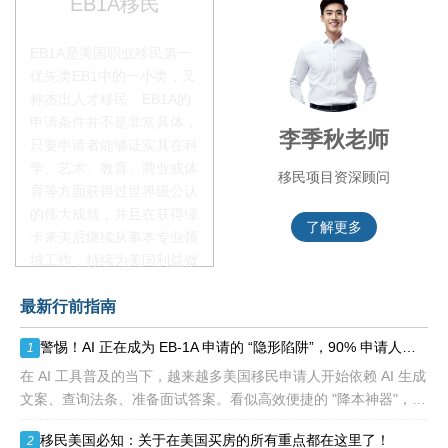
EB1A移民
EB1A是美国职业移民第一
优先类EB1中的一小类，又
称杰出人才移民。EB1A的
申请条件并不是非常具体，
赵锦瑞老师
李季秋老师
只要申请者能够证实其在科
学、艺术、教育、商业或体
移民项目咨询官
移民项目资深顾问
育等方面获得过世界级公认
的伟大成就，并且在获得绿
了解更多
了解更多
卡来美后继续从事本专业领
域工作，持续为美国利益做
贡献即可。美国职业移民配
最新行前指南
额占全球移民签证配额的
28.6%，即大约4万个移民
警惕！AI 正在成为 EB-1A 申请的 “隐形陷阱”，90% 申请人踩雷却不知
1
签证，都会用于满足"优
先"移民类别的申请。EB1A
在 AI 工具普及的当下，越来越多美国移民申请人开始依赖 AI 生成
不需要雇主支持、不用办理
文案、查询法条、准备面试答案。看似高效便捷的 "降本神器"，实
劳工证，也没有语言和年龄
则可能成为 EB-1A、NIW 申请路上的致命障碍。 美利加
移民美国必知：关于在美国买房的所有重点都在这里了！
2
等的限制，所以也愈来愈受