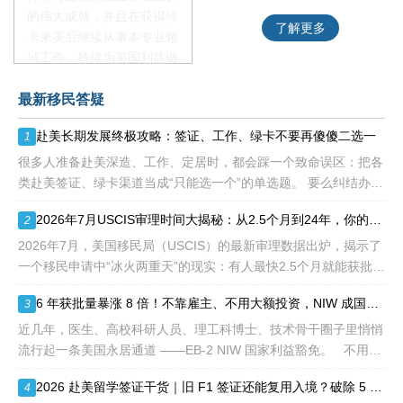
的伟大成就，并且在获得绿
了解更多
了解更多
卡来美后继续从事本专业领
域工作，持续为美国利益做
贡献即可。美国职业移民配
最新移民答疑
额占全球移民签证配额的
28.6%，即大约4万个移民
赴美长期发展终极攻略：签证、工作、绿卡不要再傻傻二选一
1
签证，都会用于满足"优
先"移民类别的申请。EB1A
很多人准备赴美深造、工作、定居时，都会踩一个致命误区：把各
不需要雇主支持、不用办理
类赴美签证、绿卡渠道当成“只能选一个”的单选题。 要么纠结办哪
劳工证，也没有语言和年龄
种签证入境，要么盲目跟风申绿卡，最后导致：身份断层、政策冲
2026年7月USCIS审理时间大揭秘：从2.5个月到24年，你的申请要等多久？
2
等的限制，所以也愈来愈受
突、白白浪费几年
到中国杰出人才的青睐。
2026年7月，美国移民局（USCIS）的最新审理数据出炉，揭示了
一个移民申请中“冰火两重天”的现实：有人最快2.5个月就能获批，
而有人却要等待长达286.5个月——接近24年。 这份数据不仅是
6 年获批量暴涨 8 倍！不靠雇主、不用大额投资，NIW 成国内高知家庭身份规划底牌
3
一
近几年，医生、高校科研人员、理工科博士、技术骨干圈子里悄悄
流行起一条美国永居通道 ——EB-2 NIW 国家利益豁免。 不用提
前赴美求职、不用绑定美国雇主、无需上百万美元投资
2026 赴美留学签证干货｜旧 F1 签证还能复用入境？破除 5 大流传已久的签证误区
4