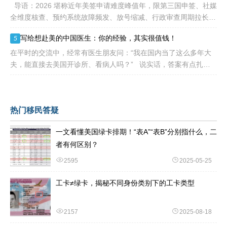
导语：2026 堪称近年美签申请难度峰值年，限第三国申签、社媒
全维度核查、预约系统故障频发、放号缩减、行政审查周期拉长，
大批留学生卡在抢号、等 I-20、准备面签各个环节。不少换校
写给想赴美的中国医生：你的经验，其实很值钱！
5
在平时的交流中，经常有医生朋友问：“我在国内当了这么多年大
夫，能直接去美国开诊所、看病人吗？” 说实话，答案有点扎
心：不能直接上岗。 美国的医疗体系
热门移民答疑
一文看懂美国绿卡排期！“表A”“表B”分别指什么，二
者有何区别？
2595
2025-05-25
工卡≠绿卡，揭秘不同身份类别下的工卡类型
2157
2025-08-18