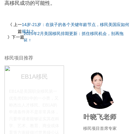
高移民成功的可能性。
《 上一
14岁-21岁：在孩子的各个关键年龄节点，移民美国应如何
篇
规划？
2025年2月美国移民排期更新：抓住移民机会，别再拖
》下一篇
延！
移民项目推荐
EB1A移民
EB1A是美国职业移民第一
优先类EB1中的一小类，又
称杰出人才移民。EB1A的
申请条件并不是非常具体，
李季秋老师
叶晓飞老师
只要申请者能够证实其在科
学、艺术、教育、商业或体
移民项目资深顾问
移民项目首席专家
育等方面获得过世界级公认