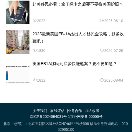
赴美移民必看：拿了绿卡之后要不要换美国护照？
2023
2025-06-10
2025最新美国EB-1A杰出人才移民全攻略，赶紧收
藏吧！
1830
2025-07-26
美国EB1A移民到底多快能递案？要不要加急？
1812
2025-08-04
关于我们
在线评估
业务合作
加入收藏
京ICP备2024094031号-1
京公网安备 00000号
北京（总部）：北京市朝阳区建外SOHO东区4号楼606 移民业务咨询电话：010-
52905100