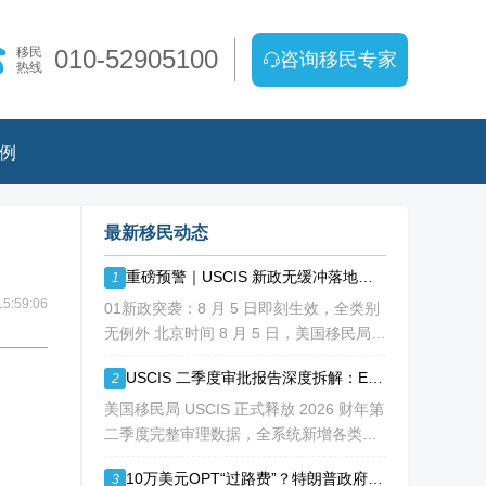
移民
010-52905100
咨询移民专家
热线
例
最新移民动态
重磅预警｜USCIS 新政无缓冲落地！缺材料直接拒，再也没有 “补件兜底”
1
5:59:06
01新政突袭：8 月 5 日即刻生效，全类别
无例外 北京时间 8 月 5 日，美国移民局
USCIS 正式发布政策备忘录 PA-2026-
USCIS 二季度审批报告深度拆解：EB1A/NIW 通过率持续走低
2
05，彻底改写移民申请审理规则： 移民官
拥
美国移民局 USCIS 正式释放 2026 财年第
二季度完整审理数据，全系统新增各类移
民、工卡、身份调整申请突破 213 万份，
10万美元OPT“过路费”？特朗普政府拟议新规震动留学圈
3
整体待审积压总量已冲破 1200 万大关。