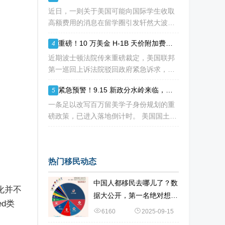
海
近日，一则关于美国可能向国际学生收取
高额费用的消息在留学圈引发轩然大波。
据《华尔街日报》援引知情人士消息，特
重磅！10 万美金 H-1B 天价附加费再遭法院拦下，留美高学历人才别只盯着 H1B
4
朗普政府正在讨论一项针对国际学生毕业
后工作许可（OPT）的新方案，其中可能
近期波士顿法院传来重磅裁定，美国联邦
包括高达10万美元
第一巡回上诉法院驳回政府紧急诉求，此
前计划落地的十万美金 H-1B 高额附加
紧急预警！9.15 新政分水岭来临，哥大等名校集体催返校：旧 D/S 身份通道即将关闭
5
费，再次被司法禁令冻结。 不少海外技
术人才看到消息稍感宽慰，但
一条足以改写百万留美学子身份规划的重
磅政策，已进入落地倒计时。 美国国土安
全部 DHS 于 7 月 16 日正式签发最终新
规，7 月 17 日文件公示于《联邦公报》，
60 天后，也就是2026
热门移民动态
中国人都移民去哪儿了？数
化并不
据大公开，第一名绝对想不
d类
到
6160
2025-09-15