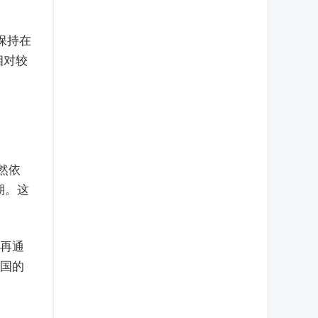
保持在
相对较
然依
期。这
法再通
美国的