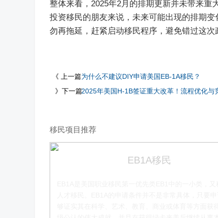
整体来看，2025年2月的排期更新并未带来重
投资移民的朋友来说，未来可能出现的排期变
勿再拖延，赶紧启动移民程序，避免错过这次
《 上一篇
为什么不建议DIY申请美国EB-1A移民？
》下一篇
2025年美国H-1B签证重大改革！流程优化
移民项目推荐
EB1A移民
EB1A是美国职业移民第一优先类EB1中的一小类，又
人才移民。EB1A的申请条件并不是非常具体，只要
够证实其在科学、艺术、教育、商业或体育等方面获
级公认的伟大成就，并且在获得绿卡来美后继续从事