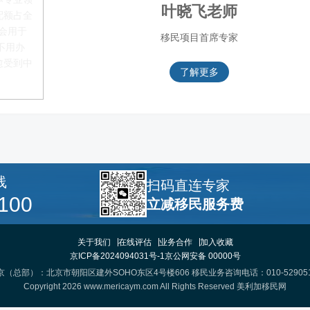
叶晓飞老师
配额占全
都会用于
移民项目首席专家
不用办
愈受到中
了解更多
线
扫码直连专家
100
立减移民服务费
关于我们
在线评估
业务合作
加入收藏
京ICP备2024094031号-1
京公网安备 00000号
京（总部）：北京市朝阳区建外SOHO东区4号楼606 移民业务咨询电话：010-529051
Copyright 2026 www.mericaym.com All Rights Reserved
美利加移民网