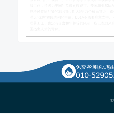
李季秋老师
域工作，持续为美国利益做贡献即可。美国职业移民
球移民签证配额的28.6%，即大约4万个移民签证，
移民项目资深顾问
满足"优先"移民类别的申请。EB1A不需要雇主支持、
理劳工证，也没有语言和年龄等的限制，所以也愈来
了解更多
国杰出人才的青睐。
免费咨询移民热
010-52905
北