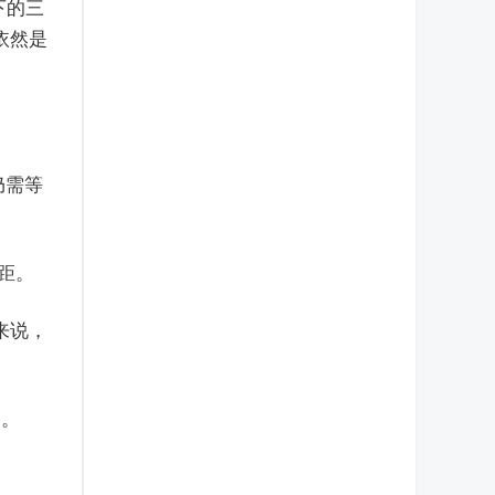
下的三
依然是
仍需等
差距。
来说，
期。