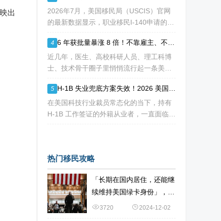
请人陷入焦虑：加急收到 RFE
2026年7月，美国移民局（USCIS）官网
反映出
的最新数据显示，职业移民I-140申请的审
核周期再次刷新了“历史纪录”。对于正在
6 年获批量暴涨 8 倍！不靠雇主、不用大额投资，NIW 成国内高知家庭身份规划底牌
4
等待或计划递交NIW（国家利益豁免）和
EB-1A（杰出人才）的申请人来说，这
近几年，医生、高校科研人员、理工科博
士、技术骨干圈子里悄悄流行起一条美国
永居通道 ——EB-2 NIW 国家利益豁免。
H-1B 失业兜底方案失效！2026 美国移民审核收紧，打工人该如何守住合法身份
5
不用提前赴美求职、不用绑定美国雇主、
无需上百万美元投资
在美国科技行业裁员常态化的当下，持有
H-1B 工作签证的外籍从业者，一直面临独
特的身份难题：一旦失业，仅有 60 天合
法宽限期寻找下家。 过去数年，业内公
认的稳妥补救方式，
热门移民攻略
「长期在国内居住，还能继
续维持美国绿卡身份」，如
何办到？
3720
2024-12-02