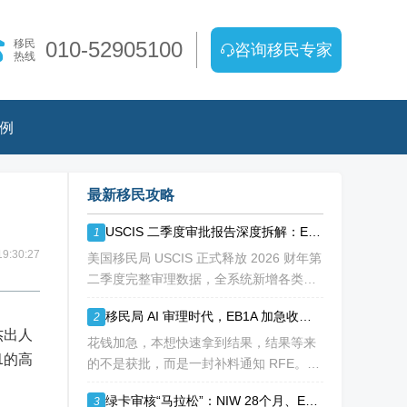
移民
010-52905100
咨询移民专家
热线
例
最新移民攻略
USCIS 二季度审批报告深度拆解：EB1A/NIW 通过率持续走低
1
9:30:27
美国移民局 USCIS 正式释放 2026 财年第
二季度完整审理数据，全系统新增各类移
民、工卡、身份调整申请突破 213 万份，
移民局 AI 审理时代，EB1A 加急收到补料 RFE，该如何破局？
2
整体待审积压总量已冲破 1200 万大关。
杰出人
海
花钱加急，本想快速拿到结果，结果等来
1的高
的不是获批，而是一封补料通知 RFE。如
今 USCIS AI 辅助审理全面落地，EB1A 加
绿卡审核“马拉松”：NIW 28个月、EB-1A 30个月，加速审理是解药吗？
3
急案件触发补件的概率明显走高，很多申