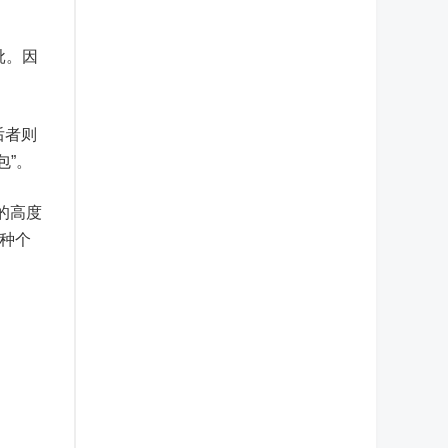
批。因
后者则
包”。
的高度
一种个