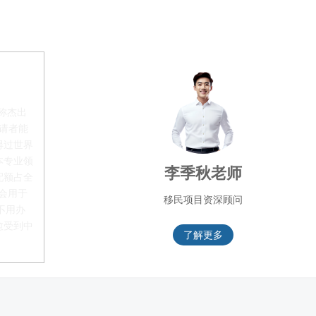
称杰出
申请者能
得过世界
本专业领
李季秋老师
配额占全
都会用于
移民项目资深顾问
不用办
愈受到中
了解更多