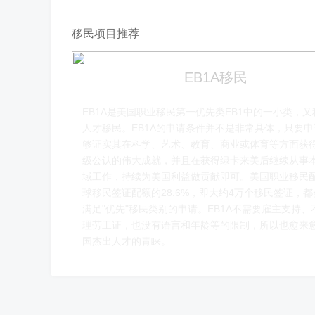
移民项目推荐
EB1A移民
EB1A是美国职业移民第一优先类EB1中的一小类，又
人才移民。EB1A的申请条件并不是非常具体，只要
够证实其在科学、艺术、教育、商业或体育等方面获
级公认的伟大成就，并且在获得绿卡来美后继续从事
赵锦瑞老师
域工作，持续为美国利益做贡献即可。美国职业移民
球移民签证配额的28.6%，即大约4万个移民签证，
移民项目咨询官
满足"优先"移民类别的申请。EB1A不需要雇主支持、
理劳工证，也没有语言和年龄等的限制，所以也愈来
了解更多
国杰出人才的青睐。