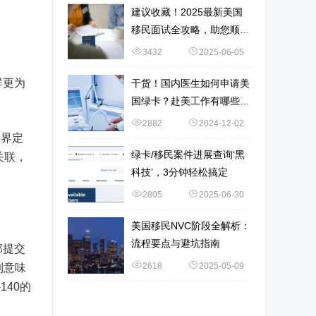
建议收藏！2025最新美国
移民面试全攻略，助您顺利
通关~
3432
2025-06-05
群更为
干货！国内医生如何申请美
国绿卡？赴美工作有哪些选
择？
2882
2024-12-02
的界定
绿卡/移民案件进展查询‘黑
关联，
科技’，3分钟轻松搞定
2805
2025-06-30
美国移民NVC阶段全解析：
流程要点与避坑指南
部提交
2618
2025-05-09
制意味
40的