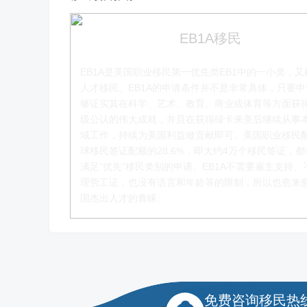
EB1A移民
EB1A是美国职业移民第一优先类EB1中的一小类，又
人才移民。EB1A的申请条件并不是非常具体，只要
够证实其在科学、艺术、教育、商业或体育等方面获
级公认的伟大成就，并且在获得绿卡来美后继续从事
赵锦瑞老师
域工作，持续为美国利益做贡献即可。美国职业移民
球移民签证配额的28.6%，即大约4万个移民签证，
移民项目咨询官
满足"优先"移民类别的申请。EB1A不需要雇主支持、
理劳工证，也没有语言和年龄等的限制，所以也愈来
了解更多
国杰出人才的青睐。
免费咨询移民热