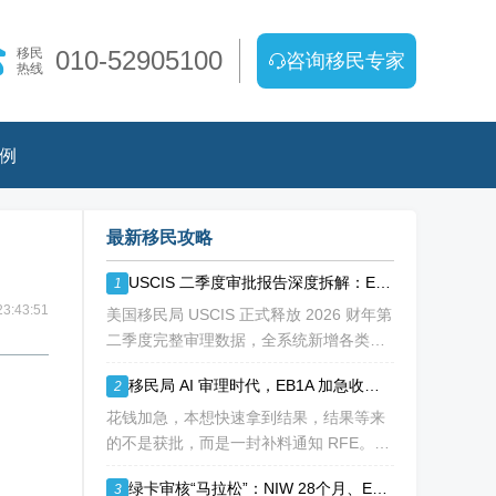
移民
010-52905100
咨询移民专家
热线
例
最新移民攻略
USCIS 二季度审批报告深度拆解：EB1A/NIW 通过率持续走低
1
3:43:51
美国移民局 USCIS 正式释放 2026 财年第
二季度完整审理数据，全系统新增各类移
民、工卡、身份调整申请突破 213 万份，
移民局 AI 审理时代，EB1A 加急收到补料 RFE，该如何破局？
2
整体待审积压总量已冲破 1200 万大关。
海
花钱加急，本想快速拿到结果，结果等来
的不是获批，而是一封补料通知 RFE。如
今 USCIS AI 辅助审理全面落地，EB1A 加
绿卡审核“马拉松”：NIW 28个月、EB-1A 30个月，加速审理是解药吗？
3
急案件触发补件的概率明显走高，很多申