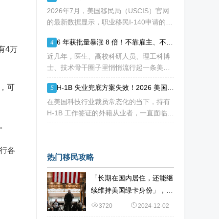
请人陷入焦虑：加急收到 RFE
2026年7月，美国移民局（USCIS）官网
的最新数据显示，职业移民I-140申请的审
核周期再次刷新了“历史纪录”。对于正在
6 年获批量暴涨 8 倍！不靠雇主、不用大额投资，NIW 成国内高知家庭身份规划底牌
4
等待或计划递交NIW（国家利益豁免）和
有4万
EB-1A（杰出人才）的申请人来说，这
近几年，医生、高校科研人员、理工科博
士、技术骨干圈子里悄悄流行起一条美国
永居通道 ——EB-2 NIW 国家利益豁免。
，可
H-1B 失业兜底方案失效！2026 美国移民审核收紧，打工人该如何守住合法身份
5
不用提前赴美求职、不用绑定美国雇主、
无需上百万美元投资
在美国科技行业裁员常态化的当下，持有
H-1B 工作签证的外籍从业者，一直面临独
特的身份难题：一旦失业，仅有 60 天合
。
法宽限期寻找下家。 过去数年，业内公
认的稳妥补救方式，
行各
热门移民攻略
「长期在国内居住，还能继
续维持美国绿卡身份」，如
何办到？
3720
2024-12-02