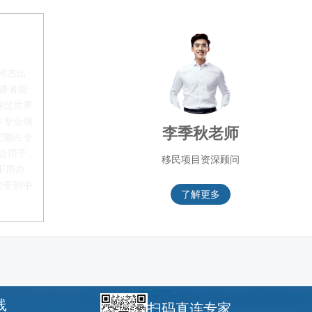
称杰出
申请者能
得过世界
本专业领
李季秋老师
配额占全
都会用于
移民项目资深顾问
不用办
愈受到中
了解更多
线
扫码直连专家