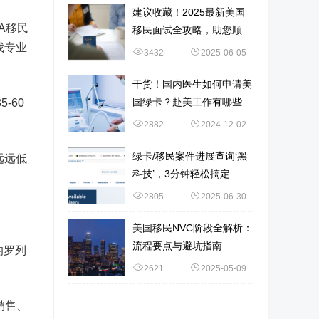
建议收藏！2025最新美国
A移民
移民面试全攻略，助您顺利
找专业
通关~
3432
2025-06-05
干货！国内医生如何申请美
国绿卡？赴美工作有哪些选
-60
择？
2882
2024-12-02
绿卡/移民案件进展查询‘黑
远远低
科技’，3分钟轻松搞定
2805
2025-06-30
美国移民NVC阶段全解析：
流程要点与避坑指南
的罗列
2621
2025-05-09
销售、