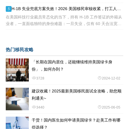
前赴美求职、不用绑定美国雇主、无需上百万美元投资
H-1B 失业兜底方案失效！2026 美国移民审核收紧，打工人该如何守住合法身份
5
在美国科技行业裁员常态化的当下，持有 H-1B 工作签证的外籍从
业者，一直面临独特的身份难题：一旦失业，仅有 60 天合法宽限
期寻找下家。 过去数年，业内公认的稳妥补救方式，
热门移民攻略
「长期在国内居住，还能继续维持美国绿卡身
份」，如何办到？
3728
2024-12-02
建议收藏！2025最新美国移民面试全攻略，助您顺
利通关~
3440
2025-06-05
干货！国内医生如何申请美国绿卡？赴美工作有哪
些选择？