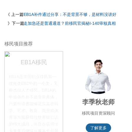
《 上一篇
EB1A补件通过分享：不是背景不够，是材料没讲好
》下一篇
走加急还是普通通道？前移民官揭秘I-140审核真相
移民项目推荐
EB1A移民
EB1A是美国职业移民第一
优先类EB1中的一小类，又
称杰出人才移民。EB1A的
申请条件并不是非常具体，
赵锦瑞老师
李季秋老师
只要申请者能够证实其在科
学、艺术、教育、商业或体
移民项目咨询官
移民项目资深顾问
育等方面获得过世界级公认
的伟大成就，并且在获得绿
了解更多
了解更多
卡来美后继续从事本专业领