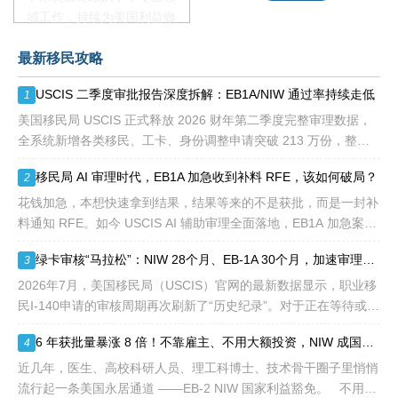
域工作，持续为美国利益做
贡献即可。美国职业移民配
最新移民攻略
额占全球移民签证配额的
28.6%，即大约4万个移民
USCIS 二季度审批报告深度拆解：EB1A/NIW 通过率持续走低
1
签证，都会用于满足"优
先"移民类别的申请。EB1A
美国移民局 USCIS 正式释放 2026 财年第二季度完整审理数据，
不需要雇主支持、不用办理
全系统新增各类移民、工卡、身份调整申请突破 213 万份，整体
劳工证，也没有语言和年龄
待审积压总量已冲破 1200 万大关。 海
移民局 AI 审理时代，EB1A 加急收到补料 RFE，该如何破局？
2
等的限制，所以也愈来愈受
到中国杰出人才的青睐。
花钱加急，本想快速拿到结果，结果等来的不是获批，而是一封补
料通知 RFE。如今 USCIS AI 辅助审理全面落地，EB1A 加急案件
触发补件的概率明显走高，很多申请人陷入焦虑：加急收到 RFE
绿卡审核“马拉松”：NIW 28个月、EB-1A 30个月，加速审理是解药吗？
3
2026年7月，美国移民局（USCIS）官网的最新数据显示，职业移
民I-140申请的审核周期再次刷新了“历史纪录”。对于正在等待或计
划递交NIW（国家利益豁免）和EB-1A（杰出人才）的申请人来
6 年获批量暴涨 8 倍！不靠雇主、不用大额投资，NIW 成国内高知家庭身份规划底牌
4
说，这
近几年，医生、高校科研人员、理工科博士、技术骨干圈子里悄悄
流行起一条美国永居通道 ——EB-2 NIW 国家利益豁免。 不用提