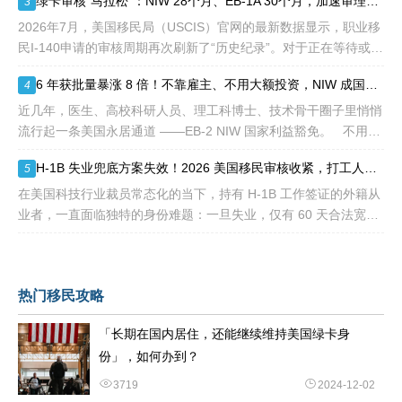
绿卡审核“马拉松”：NIW 28个月、EB-1A 30个月，加速审理是解药吗？
3
2026年7月，美国移民局（USCIS）官网的最新数据显示，职业移
民I-140申请的审核周期再次刷新了“历史纪录”。对于正在等待或计
划递交NIW（国家利益豁免）和EB-1A（杰出人才）的申请人来
6 年获批量暴涨 8 倍！不靠雇主、不用大额投资，NIW 成国内高知家庭身份规划底牌
4
说，这
近几年，医生、高校科研人员、理工科博士、技术骨干圈子里悄悄
流行起一条美国永居通道 ——EB-2 NIW 国家利益豁免。 不用提
前赴美求职、不用绑定美国雇主、无需上百万美元投资
H-1B 失业兜底方案失效！2026 美国移民审核收紧，打工人该如何守住合法身份
5
在美国科技行业裁员常态化的当下，持有 H-1B 工作签证的外籍从
业者，一直面临独特的身份难题：一旦失业，仅有 60 天合法宽限
期寻找下家。 过去数年，业内公认的稳妥补救方式，
热门移民攻略
「长期在国内居住，还能继续维持美国绿卡身
份」，如何办到？
3719
2024-12-02