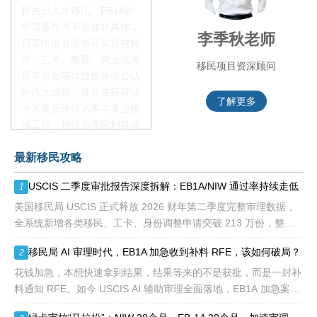
称杰出人才移民。EB1A的
申请条件并不是非常具体，
赵锦瑞老师
李季秋老师
只要申请者能够证实其在科
学、艺术、教育、商业或体
移民项目咨询官
移民项目资深顾问
育等方面获得过世界级公认
的伟大成就，并且在获得绿
了解更多
了解更多
卡来美后继续从事本专业领
域工作，持续为美国利益做
贡献即可。美国职业移民配
最新移民攻略
额占全球移民签证配额的
28.6%，即大约4万个移民
USCIS 二季度审批报告深度拆解：EB1A/NIW 通过率持续走低
1
签证，都会用于满足"优
先"移民类别的申请。EB1A
美国移民局 USCIS 正式释放 2026 财年第二季度完整审理数据，
不需要雇主支持、不用办理
全系统新增各类移民、工卡、身份调整申请突破 213 万份，整体
劳工证，也没有语言和年龄
待审积压总量已冲破 1200 万大关。 海
移民局 AI 审理时代，EB1A 加急收到补料 RFE，该如何破局？
2
等的限制，所以也愈来愈受
到中国杰出人才的青睐。
花钱加急，本想快速拿到结果，结果等来的不是获批，而是一封补
料通知 RFE。如今 USCIS AI 辅助审理全面落地，EB1A 加急案件
触发补件的概率明显走高，很多申请人陷入焦虑：加急收到 RFE