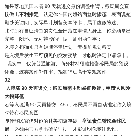
如果落地美国未满 90 天就递交身份调整申请，移民局会直
接做出
不利推定
：认定你在国内领馆面签时撒谎，表面说短
期赴美访问，实际早计划留美拿绿卡，属于虚假陈述。
此时所有自证清白的责任全部落在申请人身上，你必须拿出
完整、闭环、无可辩驳的证据，证明两件事：
入境之初确实只有短期停留计划，无提前规划移民；
是入境后发生不可预见的突发变故，才临时决定申请绿卡。
现实中，仅凭普通旅游、商务材料很难推翻移民局的预设
怀疑，这类案件补件率、拒签率远高于常规案件。
0
2
入境满 90 天再递交：移民局需主动举证质疑，申请人风险
大幅降低
若等入境满 90 天再提交 I-485，移民局不再自动推定你入境
时带有移民意图。
即便移民官仍对你的赴美初衷存疑，
举证责任转移至移民
局
，必须由官方拿出确凿证据，才能证明你签证欺诈。