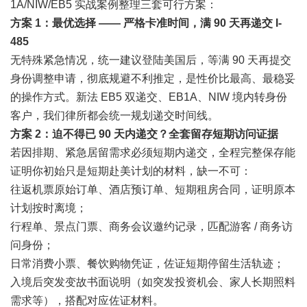
1A/NIW/EB5 实战案例整理三套可行方案：
方案 1：最优选择 —— 严格卡准时间，满 90 天再递交 I-
485
无特殊紧急情况，统一建议登陆美国后，等满 90 天再提交
身份调整申请，彻底规避不利推定，是性价比最高、最稳妥
的操作方式。新法 EB5 双递交、
EB1A
、
NIW
境内转身份
客户，我们律所都会统一规划递交时间线。
方案 2：迫不得已 90 天内递交？全套留存短期访问证据
若因排期、紧急居留需求必须短期内递交，全程完整保存能
证明你初始只是短期赴美计划的材料，缺一不可：
往返机票原始订单、酒店预订单、短期租房合同，证明原本
计划按时离境；
行程单、景点门票、商务会议邀约记录，匹配游客 / 商务访
问身份；
日常消费小票、餐饮购物凭证，佐证短期停留生活轨迹；
入境后突发变故书面说明（如突发投资机会、家人长期照料
需求等），搭配对应佐证材料。