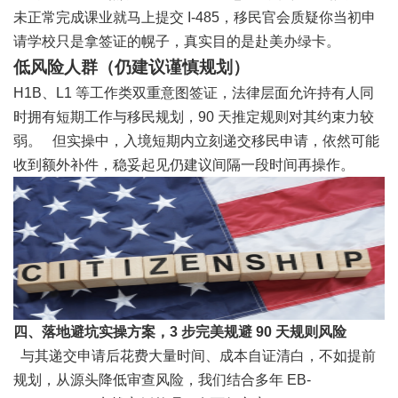
未正常完成课业就马上提交 I-485，移民官会质疑你当初申
请学校只是拿签证的幌子，真实目的是赴美办绿卡。
低风险人群（仍建议谨慎规划）
H1B、L1 等工作类双重意图签证，法律层面允许持有人同
时拥有短期工作与移民规划，90 天推定规则对其约束力较
弱。 但实操中，入境短期内立刻递交移民申请，依然可能
收到额外补件，稳妥起见仍建议间隔一段时间再操作。
四、落地避坑实操方案，
3 步完美规避 90 天规则风险
与其递交申请后花费大量时间、成本自证清白，不如提前
规划，从源头降低审查风险，我们结合多年 EB-