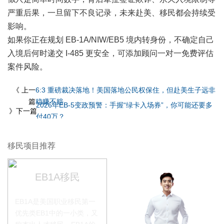
严重后果，一旦留下不良记录，未来赴美、移民都会持续受
影响。
如果你正在规划
EB-1A
/
NIW
/EB5 境内转身份，不确定自己
入境后何时递交 I-485 更安全，可添加顾问一对一免费评估
案件风险。
《 上一
6:3 重磅裁决落地！美国落地公民权保住，但赴美生子远非
篇
稳赚不赔
2026年EB-5变政预警：手握“绿卡入场券”，你可能还要多
》下一篇
付40万？
移民项目推荐
EB1A移民
EB1A是美国职业移民第一
优先类EB1中的一小类，又