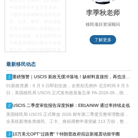
称杰出人才移民。EB1A的
申请条件并不是非常具体，
赵锦瑞老师
李季秋老师
只要申请者能够证实其在科
学、艺术、教育、商业或体
移民项目咨询官
移民项目资深顾问
育等方面获得过世界级公认
的伟大成就，并且在获得绿
了解更多
了解更多
卡来美后继续从事本专业领
域工作，持续为美国利益做
贡献即可。美国职业移民配
最新移民动态
额占全球移民签证配额的
28.6%，即大约4万个移民
重磅预警｜USCIS 新政无缓冲落地！缺材料直接拒，再也没有 “补件兜底”
1
签证，都会用于满足"优
先"移民类别的申请。EB1A
01新政突袭：8 月 5 日即刻生效，全类别无例外 北京时间 8 月 5
不需要雇主支持、不用办理
日，美国移民局 USCIS 正式发布政策备忘录 PA-2026-05，彻底
劳工证，也没有语言和年龄
改写移民申请审理规则： 移民官拥
USCIS 二季度审批报告深度拆解：EB1A/NIW 通过率持续走低
2
等的限制，所以也愈来愈受
到中国杰出人才的青睐。
美国移民局 USCIS 正式释放 2026 财年第二季度完整审理数据，
全系统新增各类移民、工卡、身份调整申请突破 213 万份，整体
待审积压总量已冲破 1200 万大关。 海
10万美元OPT“过路费”？特朗普政府拟议新规震动留学圈
3