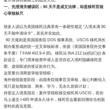
避开身份转换路上的隐形大坑。
一、先澄清关键误区：
90 天不是成文法律，却是移民官核
心审核标尺
很多人误以为美国移民法典里有一条硬性规定 “入境未满 90
天不能申请绿卡”，其实并非如此。
90 天规则是美国国务院 DOS 领事系统、USCIS 移民局长
期办案形成的统一交叉审核标准，依据《美国国务院外交事
务手册》7 FAM 402.9-4 (B)、移民法 INA 212 (a)(6)(C)(i) 条
款设立，专门用来核查申请人是否存在入境时隐瞒移民意
图、虚假陈述的签证欺诈行为。
这里要分清两套审核管辖权：
海外领馆面签阶段：由国务院领事官员审核，核心判断你入
境只是短期旅游、商务、学习，无永久居留计划；
持签证入境美国后：案件管辖权移交移民局 USCIS，若你
马上递交 I-485 申请永久绿卡，移民官会重新回溯你当初面
签时的真实意图。