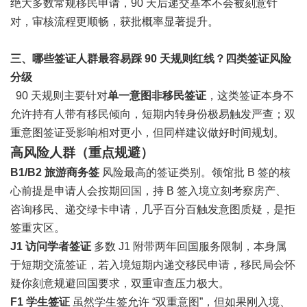
绝大多数常规移民申请，90 天后递交基本不会被刻意针
对，审核流程更顺畅，获批概率显著提升。
三、哪些签证人群最容易踩 90 天规则红线？
四类签证风险
分级
90 天规则主要针对
单一意图非移民签证
，这类签证本身不
允许持有人带有移民倾向，短期内转身份极易触发严查；双
重意图签证受影响相对更小，但同样建议做好时间规划。
高风险人群（重点规避）
B1/B2 旅游商务签
风险最高的签证类别。领馆批 B 签的核
心前提是申请人会按期回国，持 B 签入境立刻考察房产、
咨询移民、递交绿卡申请，几乎百分百触发意图质疑，是拒
签重灾区。
J1 访问学者签证
多数 J1 附带两年回国服务限制，本身属
于短期交流签证，若入境短期内递交移民申请，移民局会怀
疑你刻意规避回国要求，双重审查压力极大。
F1 学生签证
虽然学生签允许 “双重意图”，但如果刚入境、