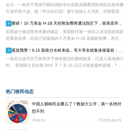
近日，一则关于美国可能向国际学生收取高额费用的消息在留学圈
引发轩然大波。据《华尔街日报》援引知情人士消息，特朗普政府
正在讨论一项针对国际学生毕业后工作许可（OPT）的新方案，其
重磅！10 万美金 H-1B 天价附加费再遭法院拦下，留美高学历人才别只盯着 H1B
4
中可能包括高达10万美元
近期波士顿法院传来重磅裁定，美国联邦第一巡回上诉法院驳回政
府紧急诉求，此前计划落地的十万美金 H-1B 高额附加费，再次被
司法禁令冻结。 不少海外技术人才看到消息稍感宽慰，但
紧急预警！9.15 新政分水岭来临，哥大等名校集体催返校：旧 D/S 身份通道即将关闭
5
一条足以改写百万留美学子身份规划的重磅政策，已进入落地倒计
时。 美国国土安全部 DHS 于 7 月 16 日正式签发最终新规，7 月
17 日文件公示于《联邦公报》，60 天后，也就是2026
热门移民动态
中国人都移民去哪儿了？数据大公开，第一名绝对
想不到
6174
2025-09-15