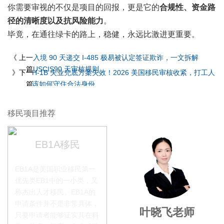
你需要审视的不仅是项目的回报，更是它的
合规性、资金路
径的清晰度以及抗风险能力
。
毕竟，在通往绿卡的路上，稳健，永远比激进更重要。
《 上一
入境 90 天递交 I-485 极易被认定签证欺诈，一文拆解
篇
USCIS90 天审核规则
》下一
H-1B 失业兜底方案失效！2026 美国移民审核收紧，打工人
篇
该如何守住合法身份
移民项目推荐
EB1A移民
EB1A是美国职业移民第一
优先类EB1中的一小类，又
称杰出人才移民。EB1A的
申请条件并不是非常具体，
李季秋老师
叶晓飞老师
只要申请者能够证实其在科