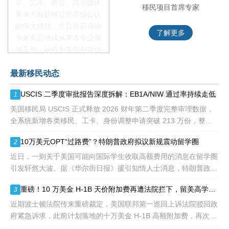
学、艺术、教育、商业或体
移民项目资深顾问
移民项目首席专家
育等方面获得过世界级公认
的伟大成就，并且在获得绿
了解更多
了解更多
卡来美后继续从事本专业领
域工作，持续为美国利益做
贡献即可。美国职业移民配
最新移民动态
额占全球移民签证配额的
28.6%，即大约4万个移民
USCIS 二季度审批报告深度拆解：EB1A/NIW 通过率持续走低
1
签证，都会用于满足"优
先"移民类别的申请。EB1A
美国移民局 USCIS 正式释放 2026 财年第二季度完整审理数据，
不需要雇主支持、不用办理
全系统新增各类移民、工卡、身份调整申请突破 213 万份，整体
劳工证，也没有语言和年龄
待审积压总量已冲破 1200 万大关。 海
10万美元OPT“过路费”？特朗普政府拟议新规震动留学圈
2
等的限制，所以也愈来愈受
到中国杰出人才的青睐。
近日，一则关于美国可能向国际学生收取高额费用的消息在留学圈
引发轩然大波。据《华尔街日报》援引知情人士消息，特朗普政府
正在讨论一项针对国际学生毕业后工作许可（OPT）的新方案，其
重磅！10 万美金 H-1B 天价附加费再遭法院拦下，留美高学历人才别只盯着 H1B
3
中可能包括高达10万美元
近期波士顿法院传来重磅裁定，美国联邦第一巡回上诉法院驳回政
府紧急诉求，此前计划落地的十万美金 H-1B 高额附加费，再次被
司法禁令冻结。 不少海外技术人才看到消息稍感宽慰，但