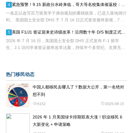
紧急预警！9.15 新政分水岭来临，哥大等名校集体催返校：旧 D/S 身份通道即将关闭
4
一条足以改写百万留美学子身份规划的重磅政策，已进入落地倒计
时。 美国国土安全部 DHS 于 7 月 16 日正式签发最终新规，7 月
17 日文件公示于《联邦公报》，60 天后，也就是2026
美国 F1/J1 签证迎来史诗级改革！沿用数十年 D/S 制度正式落幕，9 月即将生效
5
2026 年 7 月 16 日，美国国土安全部 DHS 正式发布 F-1 留学
生、J-1 访问学者签证最终改革法案，持续半个多世纪、支撑无数
留美学子身份合规的 D/S 体系宣告全面退出历史舞台。
热门移民动态
中国人都移民去哪儿了？数据大公开，第一名绝对
想不到
6152
2025-09-15
2026 年 1 月美国绿卡排期双表大涨！职业移民 6
大新变化 + 申请策略