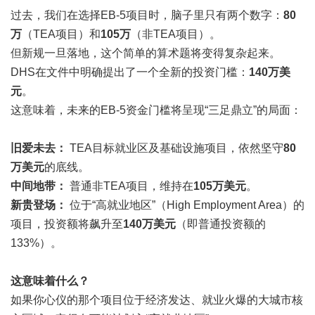
过去，我们在选择EB-5项目时，脑子里只有两个数字：
80
万
（TEA项目）和
105万
（非TEA项目）。
但新规一旦落地，这个简单的算术题将变得复杂起来。
DHS在文件中明确提出了一个全新的投资门槛：
140万美
元
。
这意味着，未来的EB-5资金门槛将呈现“三足鼎立”的局面：
旧爱未去：
TEA目标就业区及基础设施项目，依然坚守
80
万美元
的底线。
中间地带：
普通非TEA项目，维持在
105万美元
。
新贵登场：
位于“高就业地区”（High Employment Area）的
项目，投资额将飙升至
140万美元
（即普通投资额的
133%）。
这意味着什么？
如果你心仪的那个项目位于经济发达、就业火爆的大城市核